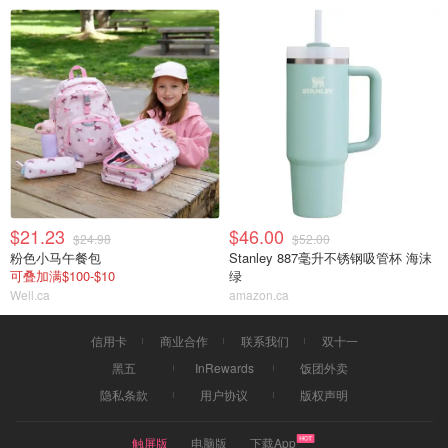
$21.23
$46.00
$24.98
$52.00
粉色小马午餐包
Stanley 887毫升不锈钢吸管杯 海沫
可叠加满$100-$10
绿
Well.ca
amazon.ca
信用卡
商业合作
联系我们
双十一
黑五
InRewards
饭团外卖
隐私条款
用户协议
版权声明
触屏版
电脑版
下载App