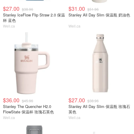
$27.00
$31.00
$38.96
$51.96
Stanley IceFlow Flip Straw 2.0 保温
Stanley All Day Slim 保温瓶 奶油色
杯 蓝色
Well.ca
Well.ca
$36.00
$27.00
$45.96
$38.96
Stanley The Quencher H2.0
Stanley All Day Slim 保温瓶 玫瑰石
FlowState 保温杯 玫瑰石英色
英色
Well.ca
Well.ca