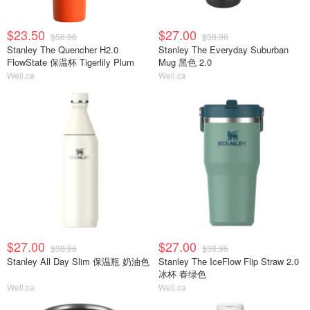
$23.50
$27.00
$58.96
$38.96
Stanley The Quencher H2.0
Stanley The Everyday Suburban
FlowState 保温杯 Tigerlily Plum
Mug 黑色 2.0
Well.ca
Well.ca
$27.00
$27.00
$38.96
$38.96
Stanley All Day Slim 保温瓶 奶油色
Stanley The IceFlow Flip Straw 2.0
冰杯 春绿色
Well.ca
Well.ca