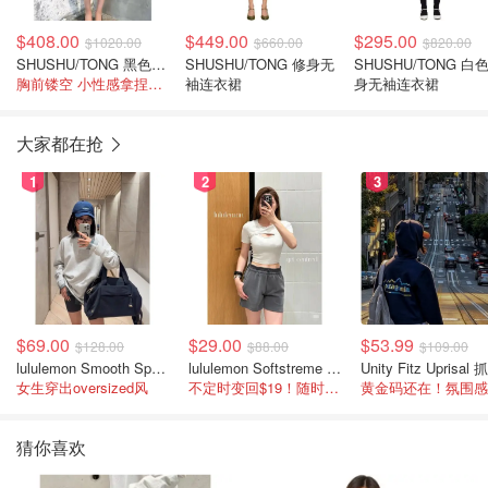
$408.00
$449.00
$295.00
$1020.00
$660.00
$820.00
SHUSHU/TONG 黑色无袖短连衣裙
SHUSHU/TONG 修身无
SHUSHU/TONG 白
胸前镂空 小性感拿捏刚刚好
袖连衣裙
身无袖连衣裙
大家都在抢
1
2
3
$69.00
$29.00
$53.99
$128.00
$88.00
$109.00
lululemon Smooth Spacer 经典卫衣
lululemon Softstreme 女士高腰短裤 10cm
女生穿出oversized风
不定时变回$19！随时点进来看
猜你喜欢