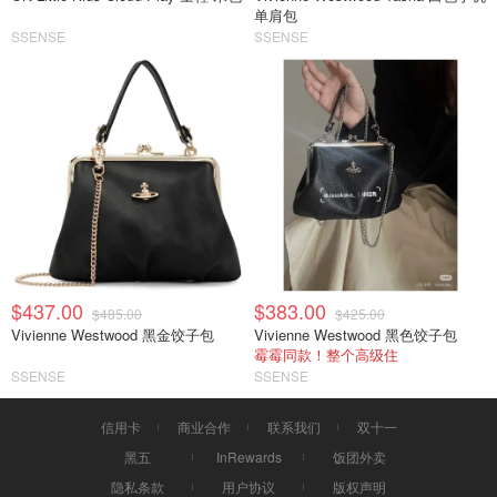
单肩包
SSENSE
SSENSE
$437.00
$383.00
$485.00
$425.00
Vivienne Westwood 黑金饺子包
Vivienne Westwood 黑色饺子包
霉霉同款！整个高级住
SSENSE
SSENSE
信用卡
商业合作
联系我们
双十一
黑五
InRewards
饭团外卖
隐私条款
用户协议
版权声明