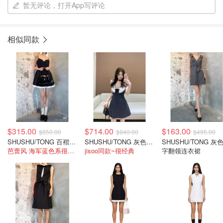
暂无评论，打开App写评论
相似同款
$315.00
$714.00
$163.00
$850.00
$840.00
$495.00
SHUSHU/TONG 百褶吊带迷你连衣裙 藏青色
SHUSHU/TONG 灰色无袖圆领连衣裙
SHUSHU/TONG 灰
芭蕾风 海军蓝色系很耐看！
jisoo同款~很经典
字翻领连衣裙