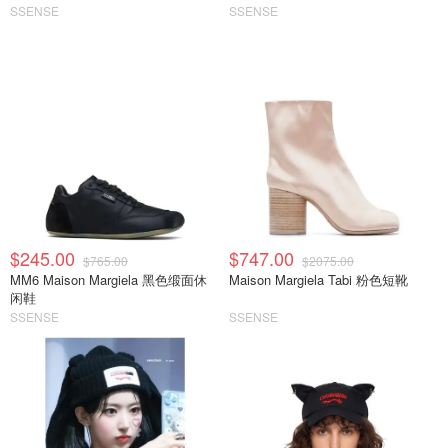
SSENSE
SSENSE
$245.00
$747.00
$765.00
$2075.00
MM6 Maison Margiela 黑色缎面休
Maison Margiela Tabi 粉色短靴
闲鞋
SSENSE
SSENSE