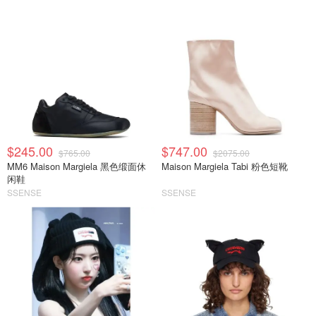
$245.00
$747.00
$765.00
$2075.00
MM6 Maison Margiela 黑色缎面休
Maison Margiela Tabi 粉色短靴
闲鞋
SSENSE
SSENSE