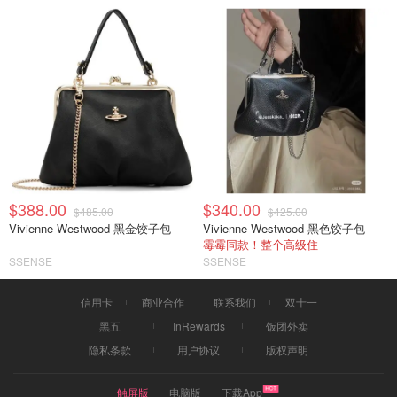
$388.00
$340.00
$485.00
$425.00
Vivienne Westwood 黑金饺子包
Vivienne Westwood 黑色饺子包
霉霉同款！整个高级住
SSENSE
SSENSE
信用卡
商业合作
联系我们
双十一
黑五
InRewards
饭团外卖
隐私条款
用户协议
版权声明
触屏版
电脑版
下载App