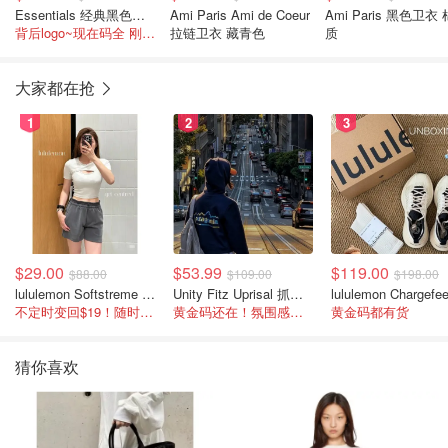
Essentials 经典黑色卫衣
Ami Paris Ami de Coeur
Ami Paris 黑色卫衣 
背后logo~现在码全 刚下折扣区
拉链卫衣 藏青色
质
大家都在抢
1
2
3
$29.00
$53.99
$119.00
$88.00
$109.00
$198.00
lululemon Softstreme 女士高腰短裤 10cm
Unity Fitz Uprisal 抓绒卫衣
不定时变回$19！随时点进来看
黄金码还在！氛围感之神
黄金码都有货
猜你喜欢