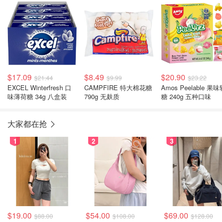
$17.09
$8.49
$20.90
$21.44
$9.99
$23.22
EXCEL Winterfresh 口
CAMPFIRE 特大棉花糖
Amos Peelable 果
味薄荷糖 34g 八盒装
790g 无麸质
糖 240g 五种口味
大家都在抢
1
2
3
$19.00
$54.00
$69.00
$88.00
$108.00
$128.00