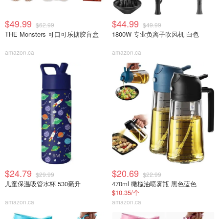
$49.99
$44.99
$62.99
$49.99
THE Monsters 可口可乐搪胶盲盒
1800W 专业负离子吹风机 白色
amazon.ca
amazon.ca
$24.79
$20.69
$29.99
$22.99
儿童保温吸管水杯 530毫升
470ml 橄榄油喷雾瓶 黑色蓝色
$10.35/个
amazon.ca
amazon.ca