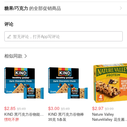
糖果/巧克力
的全部促销商品
评论
暂无评论，打开App写评论
相似同款
$2.85
$3.00
$2.97
$5.49
$5.49
$3.99
KIND 黑巧克力谷物能量棒 35克 5支装
KIND 黑巧克力谷物棒
Nature Valley
愣吃不胖
35克 5条装
NatureValley 花生酱
巧克力蛋白燕麦棒 4