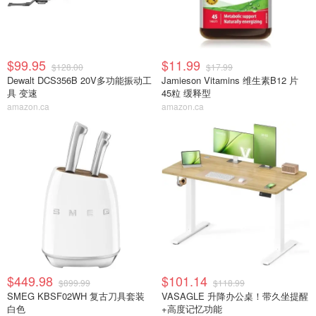
$99.95
$11.99
$128.00
$17.99
Dewalt DCS356B 20V多功能振动工
Jamieson Vitamins 维生素B12 片
具 变速
45粒 缓释型
amazon.ca
amazon.ca
$449.98
$101.14
$899.99
$118.99
SMEG KBSF02WH 复古刀具套装
VASAGLE 升降办公桌！带久坐提醒
白色
+高度记忆功能