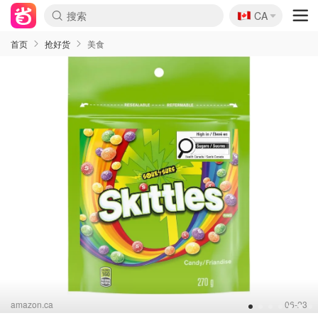
🇨🇦
CA
首页
抢好货
美食
amazon.ca
06-23
1
2
3
4
5
6
7