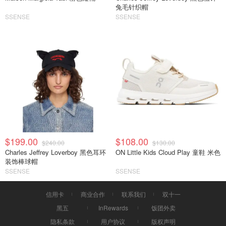
兔毛针织帽
SSENSE
SSENSE
$199.00
$108.00
$240.00
$130.00
Charles Jeffrey Loverboy 黑色耳环
ON Little Kids Cloud Play 童鞋 米色
装饰棒球帽
SSENSE
SSENSE
信用卡
商业合作
联系我们
双十一
黑五
InRewards
饭团外卖
隐私条款
用户协议
版权声明