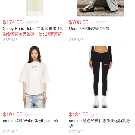
$174.00
$708.00
$260.00
$1200.00
Sisley-Paris Hubert之水淡香水 100ml
Osoi 大号钥匙棕色手袋
融合薄荷与天竺葵，散发清新薄荷苔藓木质调
SSENSE
SSENSE
$191.00
$184.00
$330.00
$270.00
ssense Off-White 弧形Logo T恤
ssense 黑色经典标志低腰运动紧身
裤
SSENSE
SSENSE