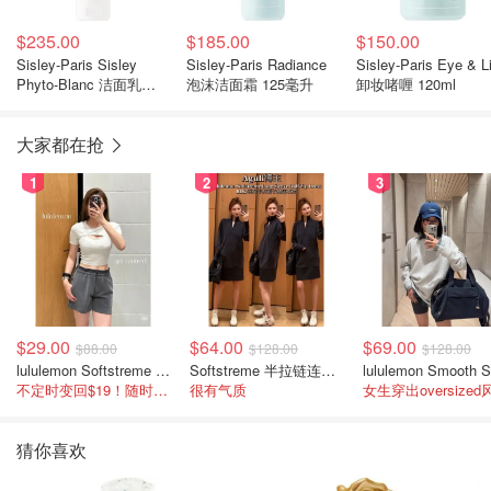
$235.00
$185.00
$150.00
Sisley-Paris Sisley
Sisley-Paris Radiance
Sisley-Paris Eye & L
Phyto-Blanc 洁面乳
泡沫洁面霜 125毫升
卸妆啫喱 120ml
125mL
大家都在抢
1
2
3
$29.00
$64.00
$69.00
$88.00
$128.00
$128.00
lululemon Softstreme 女士高腰短裤 10cm
Softstreme 半拉链连衣裙
不定时变回$19！随时点进来看
很有气质
女生穿出oversized
猜你喜欢