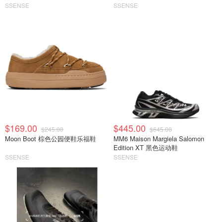
SSENSE
SSENSE
$169.00
$445.00
$245.00
$645.00
Moon Boot 棕色公园便鞋乐福鞋
MM6 Maison Margiela Salomon
Edition XT 黑色运动鞋
SSENSE
SSENSE