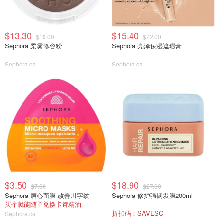
$13.30
$15.40
$19.00
$22.00
Sephora 柔雾修容粉
Sephora 亮泽保湿遮瑕膏
Sephora.ca
Sephora.ca
$3.50
$18.90
$7.00
$27.00
Sephora 眉心面膜 改善川字纹
Sephora 修护强韧发膜200ml
买个就能随单兑换卡诗精油
折扣码：SAVESC
Sephora.ca