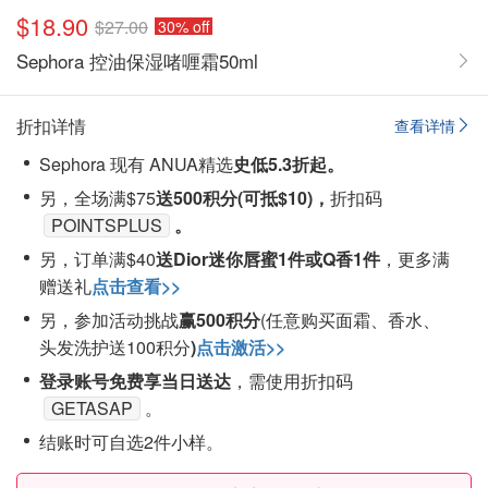
$18.90
$27.00
30% off
Sephora 控油保湿啫喱霜50ml
折扣详情
查看详情
Sephora 现有 ANUA精选
史低5.3折起。
另，全场满$75
送500积分(可抵$10)，
折扣码
POINTSPLUS
。
另，订单满$40
送Dior迷你唇蜜1件或Q香1件
，更多满
赠送礼
点击查看>>
另，参加活动挑战
赢500积分
(
任意购买面霜、香水、
头发洗护送100积分
)
点击激活>>
登录账号免费享当日送达
，需使用折扣码
GETASAP
。
结账时可自选2件小样。