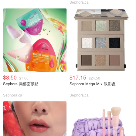
Sephora.ca
$3.50
$17.15
$7.00
$24.50
Sephora 局部面膜贴
Sephora Mega Mix 眼影盘
Sephora.ca
Sephora.ca