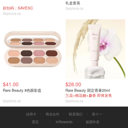
礼盒套装
折扣码：SAVESC
Sephora.ca
Sephora.ca
$41.00
$28.00
Rare Beauty 8色眼影盘
Rare Beauty 固定香膏20ml
兰花+棉花糖+麝香 即将发售
Sephora.ca
Sephora.ca
信用卡
商业合作
联系我们
双十一
黑五
InRewards
饭团外卖