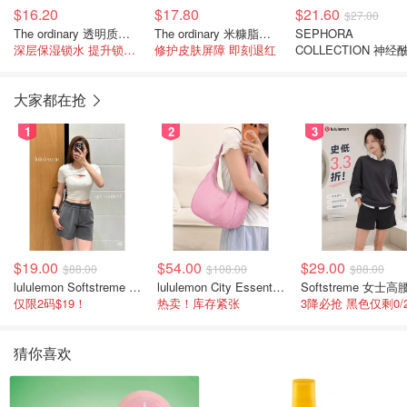
$16.20
$17.80
$21.60
$27.00
The ordinary 透明质酸保湿霜 100ml
The ordinary 米糠脂质 + 依克多因舒缓保湿乳液60ml
SEPHORA
深层保湿锁水 提升锁水力
修护皮肤屏障 即刻退红
COLLECTION 神经
丰润面霜50ml
大家都在抢
1
2
3
$19.00
$54.00
$29.00
$88.00
$108.00
$88.00
lululemon Softstreme 女士高腰短裤 10cm
lululemon City Essentials 肩背包 4L
仅限2码$19！
热卖！库存紧张
猜你喜欢