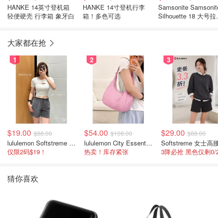
HANKE 14英寸登机箱
HANKE 14寸登机行李
Samsonite Samsonit
轻便硬壳 行李箱 象牙白
箱！多色可选
Silhouette 18 大号
箱
大家都在抢
1
2
3
$19.00
$54.00
$29.00
$88.00
$108.00
$88.00
lululemon Softstreme 女士高腰短裤 10cm
lululemon City Essentials 肩背包 4L
仅限2码$19！
热卖！库存紧张
猜你喜欢