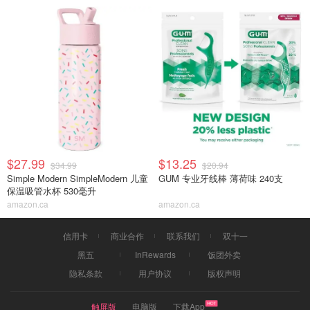
$27.99
$13.25
$34.99
$20.94
Simple Modern SimpleModern 儿童
GUM 专业牙线棒 薄荷味 240支
保温吸管水杯 530毫升
amazon.ca
amazon.ca
信用卡
商业合作
联系我们
双十一
黑五
InRewards
饭团外卖
隐私条款
用户协议
版权声明
触屏版
电脑版
下载App