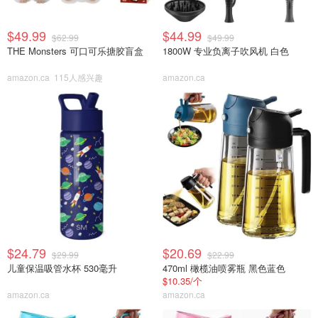
$49.99
$44.99
$62.99
$49.99
THE Monsters 可口可乐搪胶盲盒
1800W 专业负离子吹风机 白色
amazon.ca
115人感兴趣
amazon.ca
$24.79
$20.69
$29.99
$22.99
儿童保温吸管水杯 530毫升
470ml 橄榄油喷雾瓶 黑色蓝色
$10.35/个
amazon.ca
amazon.ca