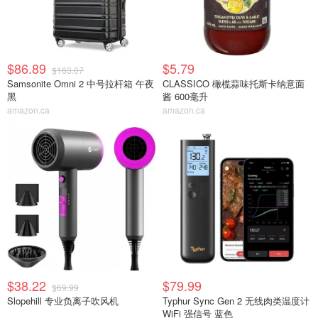
$86.89
$5.79
$163.07
Samsonite Omni 2 中号拉杆箱 午夜
CLASSICO 橄榄蒜味托斯卡纳意面
黑
酱 600毫升
amazon.ca
amazon.ca
$38.22
$79.99
$69.99
Slopehill 专业负离子吹风机
Typhur Sync Gen 2 无线肉类温度计
WiFi 强信号 蓝色