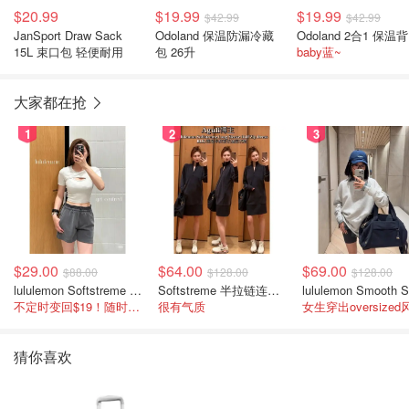
$20.99
$19.99
$19.99
$42.99
$42.99
JanSport Draw Sack
Odoland 保温防漏冷藏
O
15L 束口包 轻便耐用
包 26升
baby蓝~
大家都在抢
1
2
3
$29.00
$64.00
$69.00
$88.00
$128.00
$128.00
lululemon Softstreme 女士高腰短裤 10cm
Softstreme 半拉链连衣裙
不定时变回$19！随时点进来看
很有气质
女生穿出oversized
猜你喜欢