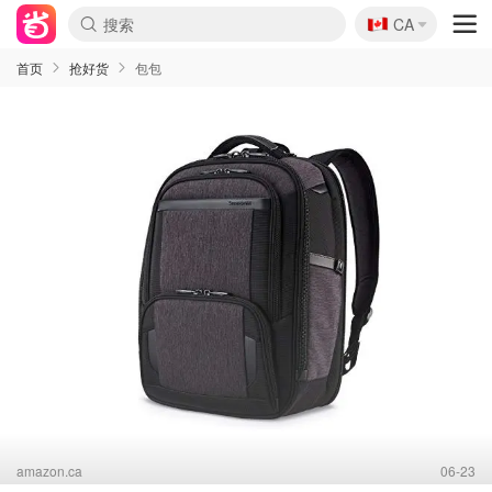
🇨🇦
CA
首页
抢好货
包包
amazon.ca
06-23