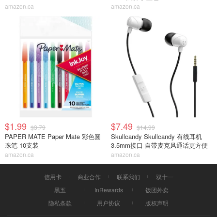
amazon.ca
amazon.ca
$1.99
$7.49
$3.79
$14.99
PAPER MATE Paper Mate 彩色圆
Skullcandy Skullcandy 有线耳机
珠笔 10支装
3.5mm接口 自带麦克风通话更方便
amazon.ca
amazon.ca
信用卡
商业合作
联系我们
双十一
黑五
InRewards
饭团外卖
隐私条款
用户协议
版权声明