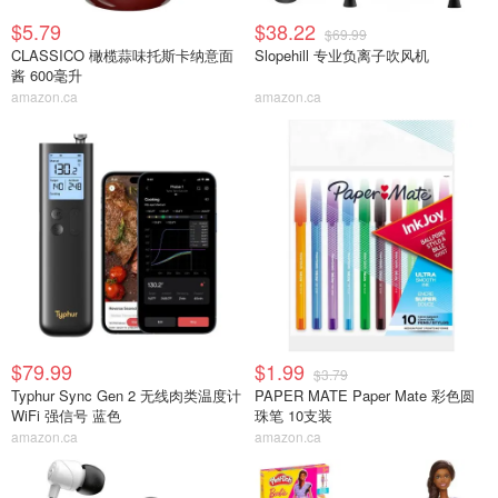
$5.79
$38.22
$69.99
CLASSICO 橄榄蒜味托斯卡纳意面
Slopehill 专业负离子吹风机
酱 600毫升
amazon.ca
amazon.ca
$79.99
$1.99
$3.79
Typhur Sync Gen 2 无线肉类温度计
PAPER MATE Paper Mate 彩色圆
WiFi 强信号 蓝色
珠笔 10支装
amazon.ca
amazon.ca