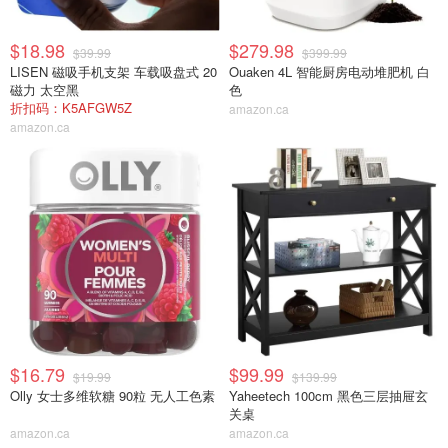
$18.98
$279.98
$39.99
$399.99
LISEN 磁吸手机支架 车载吸盘式 20
Ouaken 4L 智能厨房电动堆肥机 白
磁力 太空黑
色
折扣码：K5AFGW5Z
amazon.ca
amazon.ca
$16.79
$99.99
$19.99
$139.99
Olly 女士多维软糖 90粒 无人工色素
Yaheetech 100cm 黑色三层抽屉玄
关桌
amazon.ca
amazon.ca