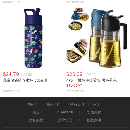
amazon.ca
amazon.ca
$24.79
$20.69
$29.99
$22.99
儿童保温吸管水杯 530毫升
470ml 橄榄油喷雾瓶 黑色蓝色
$10.35/个
amazon.ca
amazon.ca
信用卡
商业合作
联系我们
双十一
黑五
InRewards
饭团外卖
隐私条款
用户协议
版权声明