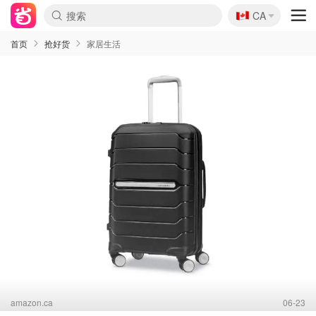
🇨🇦
CA
首页
抢好货
家居生活
amazon.ca
06-23