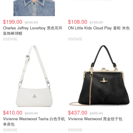
$199.00
$108.00
$240.00
$130.00
Charles Jeffrey Loverboy 黑色耳环
ON Little Kids Cloud Play 童鞋 米色
装饰棒球帽
SSENSE
SSENSE
$410.00
$437.00
$640.00
$485.00
Vivienne Westwood Tasha 白色手机
Vivienne Westwood 黑金饺子包
单肩包
SSENSE
SSENSE