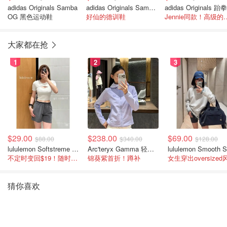
adidas Originals Samba
adidas Originals Samba OG 白银配色运动鞋
OG 黑色运动鞋
好仙的德训鞋
Jennie同款
大家都在抢
1
2
3
$29.00
$238.00
$69.00
$88.00
$340.00
$128.00
lululemon Softstreme 女士高腰短裤 10cm
Arc'teryx Gamma 轻量连帽卫衣 女款
不定时变回$19！随时点进来看
锦葵紫首折！蹲补
女生穿出oversized
猜你喜欢