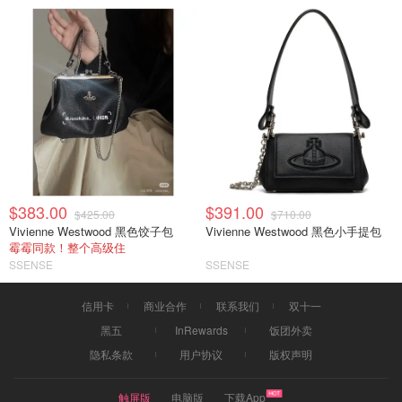
$383.00
$391.00
$425.00
$710.00
Vivienne Westwood 黑色饺子包
Vivienne Westwood 黑色小手提包
霉霉同款！整个高级住
SSENSE
SSENSE
信用卡
商业合作
联系我们
双十一
黑五
InRewards
饭团外卖
隐私条款
用户协议
版权声明
触屏版
电脑版
下载App