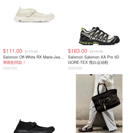
$111.00
$183.00
$170.00
$210.00
Salomon Off-White RX Marie-Jeanne 乐福鞋
Salomon Salomon XA Pro 3D
周雨彤同款！
GORE-TEX 黑白运动鞋
SSENSE
SSENSE