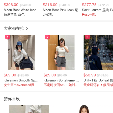
$306.00
$216.00
$277.75
$340.00
$240.00
$472.79
Moon Boot White Icon
Moon Boot Pink Icon 尼
仿皮草靴 白色
龙短靴
Rose同款
大家都在抢
1
2
3
$69.00
$29.00
$53.99
$128.00
$88.00
$109.00
lululemon Smooth Spacer 经典卫衣
lululemon Softstreme 女士高腰短裤 10cm
女生穿出oversized风
不定时变回$19！随时点进来看
猜你喜欢