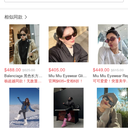
相似同款
$488.00
$405.00
$449.00
$625.00
$615.00
Balenciaga 黑色长方形太阳镜
Miu Miu Eyewear Glimpse 棕色太阳镜09w
杨超越同款！无敌显脸小
官网$635=变相6折！
可可爱爱！