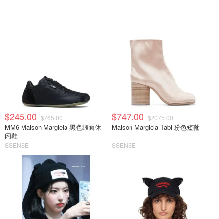
$245.00
$747.00
$765.00
$2075.00
MM6 Maison Margiela 黑色缎面休
Maison Margiela Tabi 粉色短靴
闲鞋
SSENSE
SSENSE