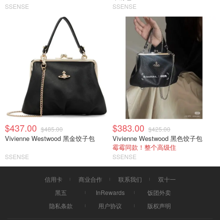
SSENSE
SSENSE
$437.00
$383.00
$485.00
$425.00
Vivienne Westwood 黑金饺子包
Vivienne Westwood 黑色饺子包
霉霉同款！整个高级住
SSENSE
SSENSE
信用卡
商业合作
联系我们
双十一
黑五
InRewards
饭团外卖
隐私条款
用户协议
版权声明