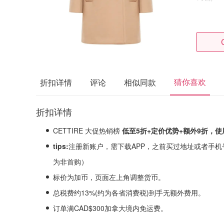
猜你喜欢
折扣详情
评论
相似同款
折扣详情
CETTIRE 大促热销榜
低至5折+定价优势+额外9折，
tips:
注‮新册‬账户，需下载APP，之前买过地址或者手机号换一下，输入后可享，否则系统会‮定判‬
为非首购）
标价为加币，页面左上角调整货币。
总税费约13%(约为各省消费税)到手无额外费用。
订单满CAD$300加拿大境内免运费。