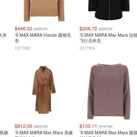
$446.32
$206.72
$495.91
$229.69
毛大衣
'S MAX MARA Irlanda 圆领毛
'S MAX MARA Max Mara 拉
衣
飞行员夹克
CETTIRE
CETTIRE
$812.06
$133.11
$902.29
$147.90
a 系腰
'S MAX MARA Max Mara 系腰
'S MAX MARA Max Mara 圆