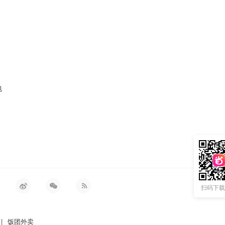
包
扫码下载 
|
饭团外卖