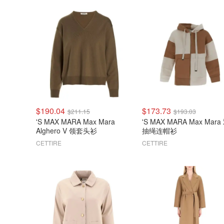
$190.04
$173.73
$211.15
$193.03
'S MAX MARA Max Mara
'S MAX MARA Max Mar
Alghero V 领套头衫
抽绳连帽衫
CETTIRE
CETTIRE