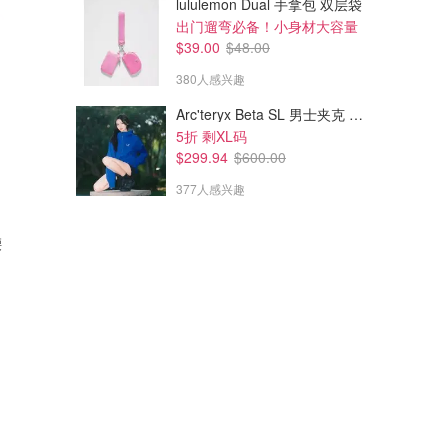
lululemon Dual 手拿包 双层袋
出门遛弯必备！小身材大容量
$39.00
$48.00
380人感兴趣
Arc'teryx Beta SL 男士夹克 黑色
5折 剩XL码
$299.94
$600.00
377人感兴趣
腰