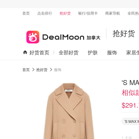
首页
点击排行
抢好货
银行/信用卡
商家导航
全民热
抢好货
好货首页
全部好货
护肤
服饰
家居
首页
抢好货
服饰
'S 
相似款
$291.
'S MAX
1 天前