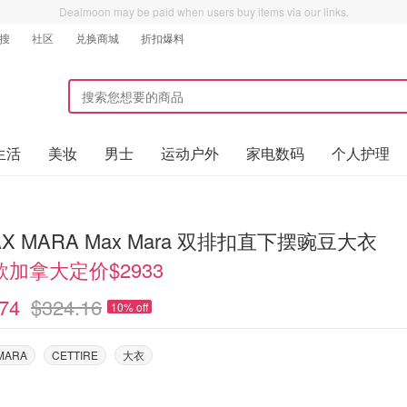
Dealmoon may be paid when users buy items via our links.
搜
社区
兑换商城
折扣爆料
生活
美妆
男士
运动户外
家电数码
个人护理
MAX MARA Max Mara 双排扣直下摆豌豆大衣
加拿大定价$2933
74
$324.16
10% off
 MARA
CETTIRE
大衣