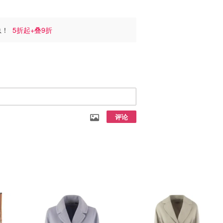
汇总！
5折起+叠9折
评论