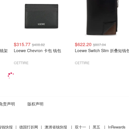
$315.77
$622.20
$408.82
$807.04
学镜架
Loewe Chevron 卡包 钱包
Loewe Switch Slim 折叠短钱
CETTIRE
CETTIRE
免责声明
版权声明
省钱快报
|
德国打折网
|
澳洲省钱快报
|
双十一
|
黑五
|
InRewards