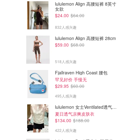
lululemon Align 高腰短裤 8英寸
女款
$24.00
$64.00
832人感兴趣
lululemon Align 高腰短裤 28cm
$59.00
$68.00
$408.45
$811.05
$453.83
$901.17
'S MAX MARA Max Mara 双排
'S MAX MARA Arona Max
扣直下摆豌豆大衣
Mara Arona 系腰带长袖大衣
518人感兴趣
Long-Sleeved Coat
CETTIRE
CETTIRE
Fjallraven High Coast 腰包
罕见好价 手慢无
$29.95
$60.00
495人感兴趣
lululemon 女士Ventilated透气可收纳跑步夹克
夏日透气凉爽皮肤衣
$134.00
$188.00
422人感兴趣