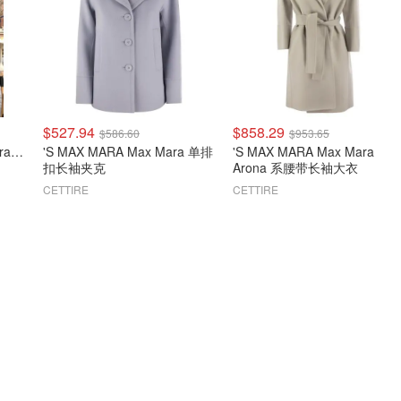
$527.94
$858.29
$586.60
$953.65
Max Mara Studio Max Mara Dravenna 系带大衣
'S MAX MARA Max Mara 单排
'S MAX MARA Max Mara
扣长袖夹克
Arona 系腰带长袖大衣
CETTIRE
CETTIRE