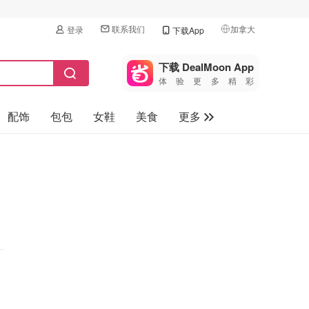
联系我们
加拿大
登录
下载App
🇺🇸
美国
下载 DealMoon App
体验更多精彩
🇨🇳
中国
配饰
包包
女鞋
美食
更多
🇨🇦
加拿大
🇬🇧
母婴玩具
英国
保健品
🇩🇪
德国
旅游
🇫🇷
法国
汽车
🇮🇹
意大利
🇦🇺
澳洲
🇳🇿
新西兰