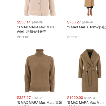
$258.11
$755.27
$286.79
$839.19
'S MAX MARA Max Mara
'S MAX MARA 100%羊
Adelfi 纽扣长袖夹克
CETTIRE
CETTIRE
$327.97
$1020.00
$364.41
$1622.32
'S MAX MARA Max Mara 高领
'S MAX MARA Max Mar