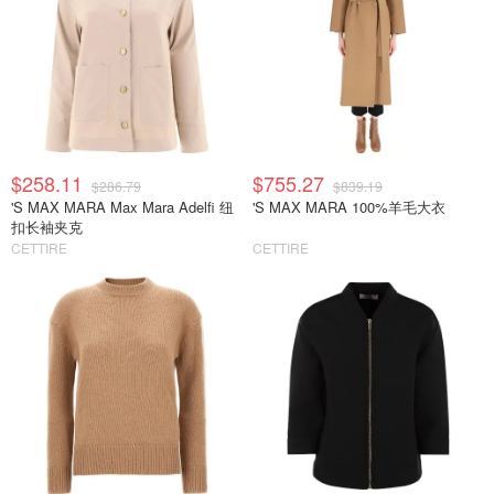
$258.11
$755.27
$286.79
$839.19
'S MAX MARA Max Mara Adelfi 纽
'S MAX MARA 100%羊毛大衣
扣长袖夹克
CETTIRE
CETTIRE