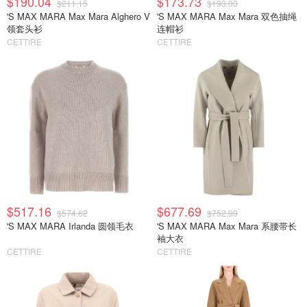
$190.04
$173.73
$211.15
$193.03
'S MAX MARA Max Mara Alghero V
'S MAX MARA Max Mara 双色抽绳
领套头衫
连帽衫
CETTIRE
CETTIRE
$517.16
$677.69
$574.62
$752.99
'S MAX MARA Irlanda 圆领毛衣
'S MAX MARA Max Mara 系腰带长
袖大衣
CETTIRE
CETTIRE