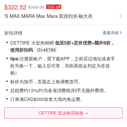
$322.52
$358.36
10% off
'S MAX MARA Max Mara 双排扣长袖大衣
折扣详情
查看详情
CETTIRE 大促热销榜
低至5折+定价优势+额外9折，
使用折扣码
G145785
tips:
注‮新册‬账户，需下载APP，之前买过地址或者手
机号换一下，输入后可享，否则系统会‮定判‬为非首
购）
标价为加币，页面左上角调整货币。
总税费约13%(约为各省消费税)到手无额外费用。
订单满CAD$300加拿大境内免运费。
CETTIRE 直达购买链接 →