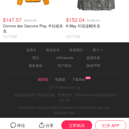
$147.57
$152.04
$280.88
$168.93
Comme des Garcons Play 半拉链夹
K-Way 印花连帽夹克
克
CETTIRE
CETTIRE
信用卡
商业合作
联系我们
双十一
黑五
InRewards
饭团外卖
隐私条款
用户协议
版权声明
触屏版
电脑版
下载App
2017©dealmoon.ca
页面信息由用户分享或品牌、商家提供，由Dealmoon核实后发布折
扣广告
Dealmoon may get paid by brands or deals when user buy
through links
立即购买
评论
分享
打开 APP