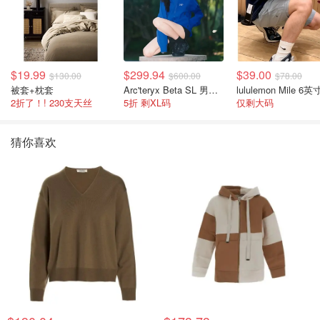
$19.99
$299.94
$39.00
$130.00
$600.00
$78.00
被套+枕套
Arc'teryx Beta SL 男士夹克 黑色
2折了！! 230支天丝
5折 剩XL码
仅剩大码
猜你喜欢