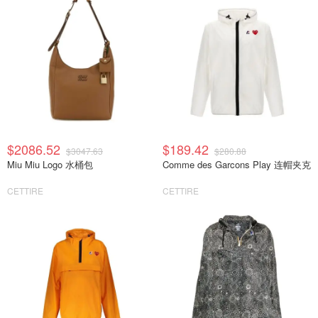
$2086.52
$189.42
$3047.63
$280.88
Miu Miu Logo 水桶包
Comme des Garcons Play 连帽夹克
CETTIRE
CETTIRE