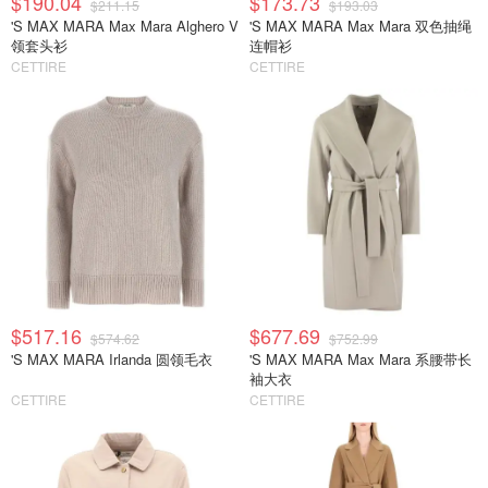
$190.04
$173.73
$211.15
$193.03
'S MAX MARA Max Mara Alghero V
'S MAX MARA Max Mara 双色抽绳
领套头衫
连帽衫
CETTIRE
CETTIRE
$517.16
$677.69
$574.62
$752.99
'S MAX MARA Irlanda 圆领毛衣
'S MAX MARA Max Mara 系腰带长
袖大衣
CETTIRE
CETTIRE