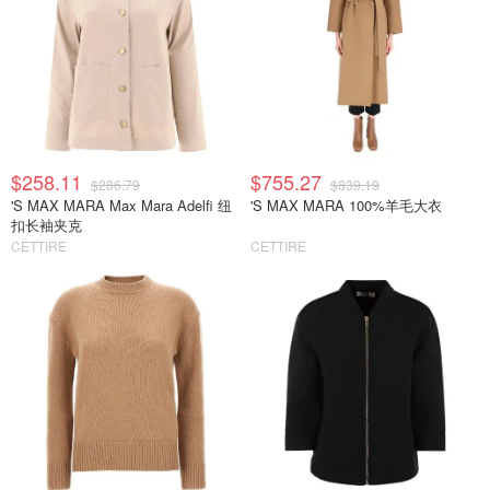
$258.11
$755.27
$286.79
$839.19
'S MAX MARA Max Mara Adelfi 纽
'S MAX MARA 100%羊毛大衣
扣长袖夹克
CETTIRE
CETTIRE