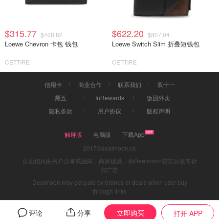
$315.77
$622.20
$408.82
$807.04
Loewe Chevron 卡包 钱包
Loewe Switch Slim 折叠短钱包
CETTIRE
CETTIRE
信用卡
商业合作
联系我们
双十一
黑五
InRewards
饭团外卖
隐私条款
用户协议
版权声明
触屏版
电脑版
下载App
2017©dealmoon.ca
页面信息由用户分享或品牌、商家提供，由Dealmoon核实后发布折
扣广告
Dealmoon may get paid by brands or deals when user buy
through links
立即购买
评论
分享
打开 APP