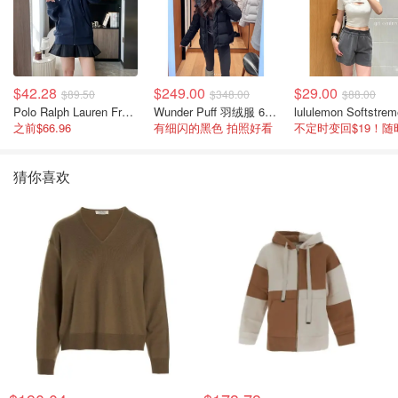
$42.28
$249.00
$29.00
$89.50
$348.00
$88.00
Polo Ralph Lauren French Terry 女童连帽卫衣 7-16码
Wunder Puff 羽绒服 600蓬松度
之前$66.96
有细闪的黑色 拍照好看
猜你喜欢