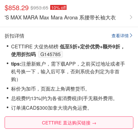
$858.29
$953.65
10% off
'S MAX MARA Max Mara Arona 系腰带长袖大衣
折扣详情
查看详情
CETTIRE 大促热销榜
低至5折+定价优势+额外9折，
使用折扣码
G145785
tips:
注‮新册‬账户，需下载APP，之前买过地址或者手
机号换一下，输入后可享，否则系统会‮定判‬为非首
购）
标价为加币，页面左上角调整货币。
总税费约13%(约为各省消费税)到手无额外费用。
订单满CAD$300加拿大境内免运费。
CETTIRE 直达购买链接 →