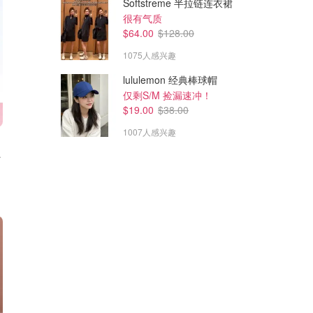
Softstreme 半拉链连衣裙
很有气质
$64.00
$128.00
1075人感兴趣
lululemon 经典棒球帽
仅剩S/M 捡漏速冲！
$19.00
$38.00
1007人感兴趣
红 7色