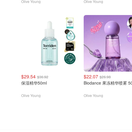
Olive Young
Olive Young
$29.54
$22.07
$36.92
$26.98
保湿精华50ml
Biodance 果冻精华喷雾 50
Olive Young
Olive Young