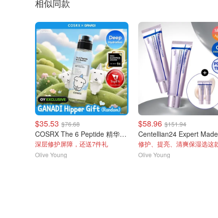
相似同款
$35.53
$58.96
$76.68
$151.94
COSRX The 6 Peptide 精华液 150ml 双瓶装
深层修护屏障，还送7件礼
修护、提亮、清爽保湿选这
Olive Young
Olive Young