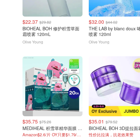
$22.37
$32.00
$29.82
$44.02
BIOHEAL BOH 修护积雪草面
THE LAB by blanc doux
霜喷雾 120mL
喷雾 120ml
Olive Young
Olive Young
$35.75
$35.01
$75.26
$79.52
MEDIHEAL 积雪草精华面膜 20片
Amazon$2.6/片 OY只要$1.79/片，还送3件礼
性价比拉满，抗老效果赞