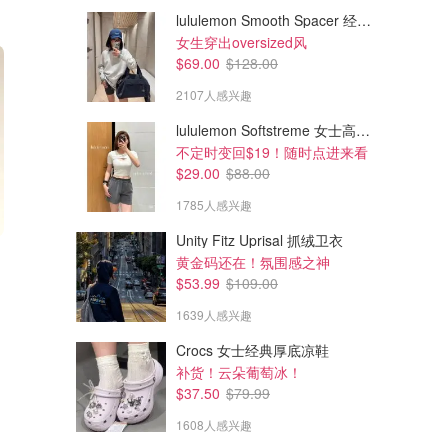
lululemon Smooth Spacer 经典卫衣
女生穿出oversized风
$69.00
$128.00
2107人感兴趣
lululemon Softstreme 女士高腰短裤 10cm
不定时变回$19！随时点进来看
$29.00
$88.00
1785人感兴趣
Unity Fitz Uprisal 抓绒卫衣
$96.56
$51.12
黄金码还在！氛围感之神
Biodance FUGGLER 胶原蛋白
Biodance 胶原蛋白护理礼盒套
$53.99
$109.00
焕彩套装
装
1639人感兴趣
Olive Young
Olive Young
Crocs 女士经典厚底凉鞋
补货！云朵葡萄冰！
$37.50
$79.99
1608人感兴趣