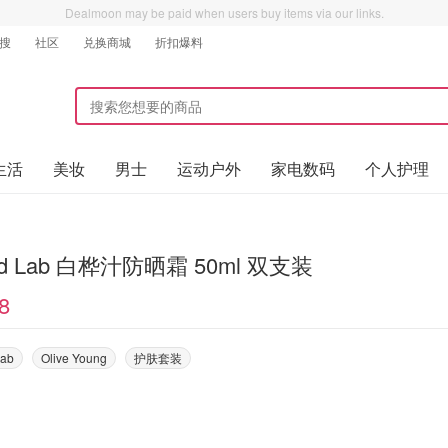
Dealmoon may be paid when users buy items via our links.
搜
社区
兑换商城
折扣爆料
生活
美妆
男士
运动户外
家电数码
个人护理
nd Lab 白桦汁防晒霜 50ml 双支装
8
Lab
Olive Young
护肤套装