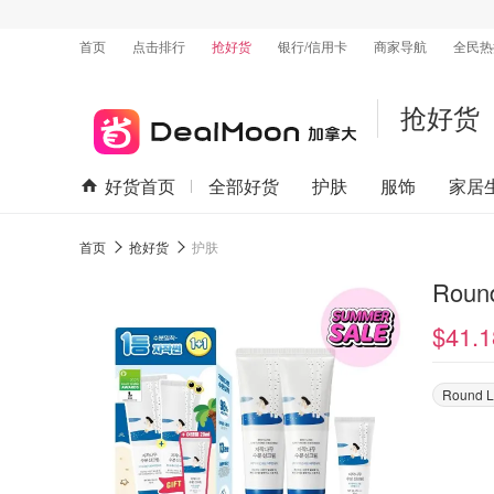
首页
点击排行
抢好货
银行/信用卡
商家导航
全民热
抢好货
好货首页
全部好货
护肤
服饰
家居
首页
抢好货
护肤
Rou
$41.1
Round 