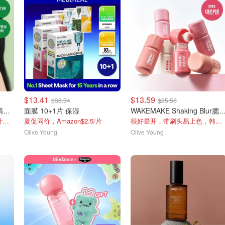
$13.41
$13.59
$38.34
$25.56
AROMATICA 迷迭香头皮精华 100ml
面膜 10+1片 保湿
WAKEMAKE Shaking Blur腮
维护头皮就选它，小刷刷设计很贴心
夏促同价，Amazon$2.5/片
很好晕开，带刷头易上色，韩女膨胀色
Olive Young
Olive Young