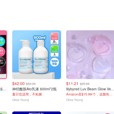
$42.00
$11.21
$92.30
$25.56
Medicube PDRN粉胶原果冻精华喷雾 100ml x 2支装
神经酰胺Ato乳液 600ml*2瓶
lilybyred Luv Beam Glow Veil 
夏日也适用，不粘腻
Amazon卖$15.99/个，这颜色也太梦幻了
Olive Young
Olive Young