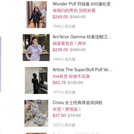
Wunder Puff 羽绒服 600蓬松度
有细闪的黑色 拍照好看
$249.00
$348.00
1540人感兴趣
Arc'teryx Gamma 轻量连帽卫衣 女款
锦葵紫首折！蹲补
$238.00
$340.00
1494人感兴趣
Aritzia The SuperStuff Puff Vest 轻盈亮面马甲
2xs有货 轻便不压身
$93.75
$125.00
1416人感兴趣
Crocs 女士经典厚底洞洞鞋
彩妆 5色
补货！梦境蓝！
$37.50
$79.99
1237人感兴趣