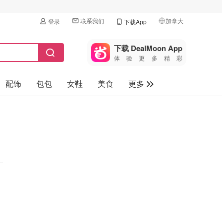
联系我们
加拿大
登录
下载App
🇺🇸
美国
下载 DealMoon App
体验更多精彩
🇨🇳
中国
配饰
包包
女鞋
美食
更多
🇨🇦
加拿大
🇬🇧
母婴玩具
英国
保健品
🇩🇪
德国
旅游
🇫🇷
法国
汽车
🇮🇹
意大利
🇦🇺
澳洲
🇳🇿
新西兰