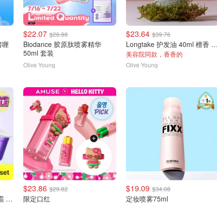
$22.07
$23.64
$26.98
$39.76
 啫喱
Biodance 胶原肽喷雾精华
Longtake 护发油 40ml 檀香 黑
50ml 套装
美容院同款，香香的
Olive Young
Olive Young
$23.86
$19.09
$29.82
$34.08
BIOHEAL BOH 3D提拉面霜 50ml套装
限定口红
定妆喷雾75ml