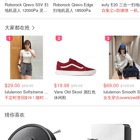
Roborock Qrevo S5V 扫
Roborock Qrevo Edge
eufy E20 三合一扫
地机器人 12000Pa 灵活
扫地机器人 18500Pa
自集尘+防缠
边刷
大家都在抢
1
2
3
$29.00
$19.98
$69.00
$88.00
$95.00
$128.00
lululemon Softstreme 女士高腰短裤 10cm
Vans Old Skool 酒红色
不定时变回$19！随时点进来看
休闲鞋
女生穿出oversized
猜你喜欢