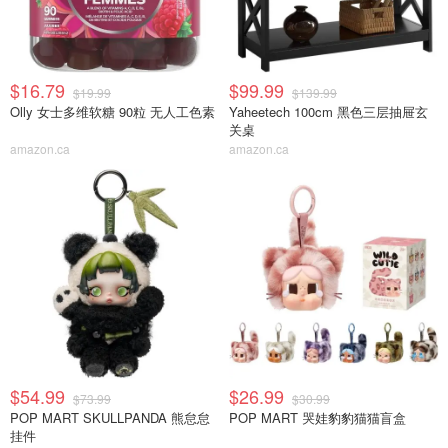
$16.79
$99.99
$19.99
$139.99
Olly 女士多维软糖 90粒 无人工色素
Yaheetech 100cm 黑色三层抽屉玄
关桌
amazon.ca
amazon.ca
$54.99
$26.99
$73.99
$30.99
POP MART SKULLPANDA 熊怠怠
POP MART 哭娃豹豹猫猫盲盒
挂件