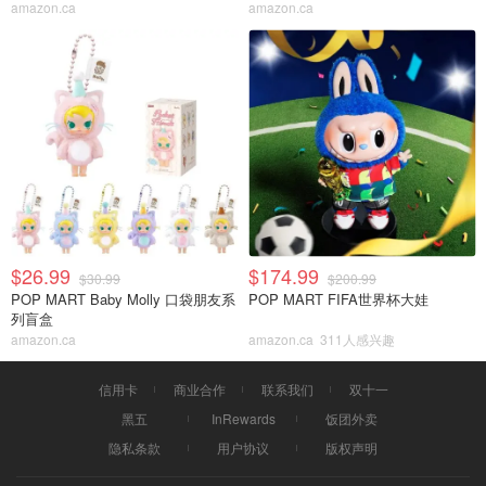
amazon.ca
amazon.ca
$26.99
$174.99
$30.99
$200.99
POP MART Baby Molly 口袋朋友系
POP MART FIFA世界杯大娃
列盲盒
amazon.ca
amazon.ca
311人感兴趣
信用卡
商业合作
联系我们
双十一
黑五
InRewards
饭团外卖
隐私条款
用户协议
版权声明