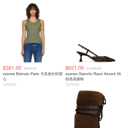
$361.00
$621.00
$495.00
$1350.00
ssense Balmain Paris 卡其色针织背
ssense Gianvito Rossi Ascent 55
心
棕色高跟鞋
SSENSE
SSENSE