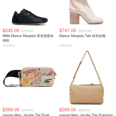
$245.00
$747.00
$765.00
$2075.00
MM6 Maison Margiela 黑色缎面休
Maison Margiela Tabi 粉色短靴
闲鞋
SSENSE
SSENSE
$399.00
$265.00
$475.00
$395.00
ssense Marc Jacobs The Punk
ssense Marc Jacobs The Snapshot