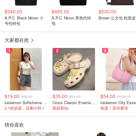
$340.00
$465.00
$530.00
A.P.C. Black Ninon 小
A.P.C. Ninon 黑色托特
Brown 公文包 粒面
号托特包
包
大家都在抢
1
2
3
$19.00
$35.00
$54.00
$88.00
$69.99
$108.00
lululemon Softstreme 女士高腰短裤 10cm
Crocs Classic Enamel Buckle 卡骆驰布扣便鞋
2.1折抄底，仅剩小码！
新款彩扣
热卖！库存紧张
猜你喜欢