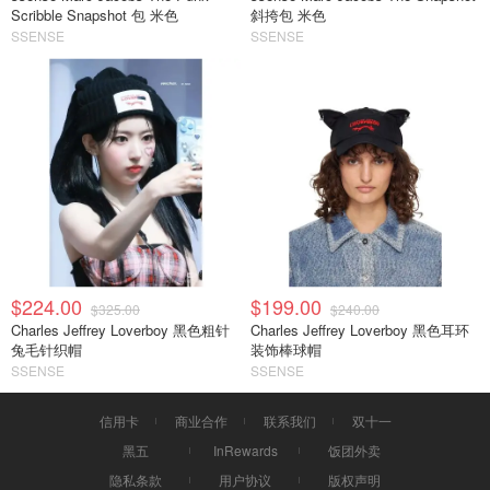
Scribble Snapshot 包 米色
斜挎包 米色
SSENSE
SSENSE
$224.00
$199.00
$325.00
$240.00
Charles Jeffrey Loverboy 黑色粗针
Charles Jeffrey Loverboy 黑色耳环
兔毛针织帽
装饰棒球帽
SSENSE
SSENSE
信用卡
商业合作
联系我们
双十一
黑五
InRewards
饭团外卖
隐私条款
用户协议
版权声明