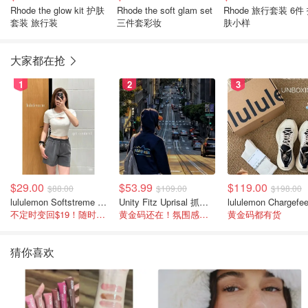
Rhode the glow kit 护肤
Rhode the soft glam set
Rhode 旅行套装 6件
套装 旅行装
三件套彩妆
肤小样
大家都在抢
1
2
3
$29.00
$53.99
$119.00
$88.00
$109.00
$198.00
lululemon Softstreme 女士高腰短裤 10cm
Unity Fitz Uprisal 抓绒卫衣
不定时变回$19！随时点进来看
黄金码还在！氛围感之神
黄金码都有货
猜你喜欢