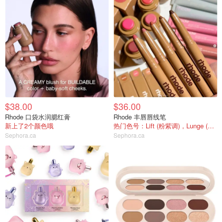
$38.00
$36.00
Rhode 口袋水润腮红膏
Rhode 丰唇唇线笔
新上了2个颜色哦
热门色号：Lift (粉紫调)，Lunge (玫瑰棕)
Sephora.ca
Sephora.ca