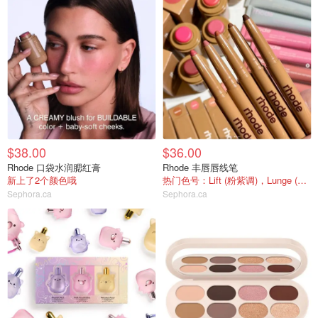
$38.00
$36.00
Rhode 口袋水润腮红膏
Rhode 丰唇唇线笔
新上了2个颜色哦
热门色号：Lift (粉紫调)，Lunge (玫瑰棕)
Sephora.ca
Sephora.ca