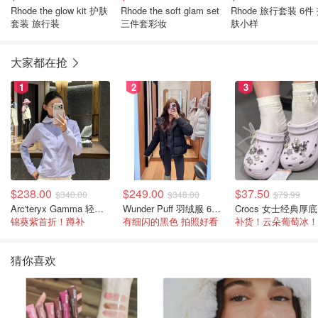
Rhode the glow kit 护肤
Rhode the soft glam set
Rhode 旅行套装 6件
套装 旅行装
三件套彩妆
肤小样
大家都在抢
1
2
3
$238.00
$249.00
$37.50
$340.00
$348.00
$79.99
Arc'teryx Gamma 轻量连帽卫衣 女款
Wunder Puff 羽绒服 600蓬松度
C
锦葵紫首折！蹲补
有细闪的黑色 拍照好看
补货！云朵葡萄冰！
猜你喜欢