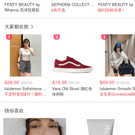
FENTY BEAUTY by
SEPHORA COLLECTION Outrageous 丰盈润唇蜜
FE
Rihanna 亮泽型唇彩
2色可选
细闪玫粉光泽！
大家都在抢
1
2
3
$29.00
$19.98
$69.00
$88.00
$95.00
$128.00
lululemon Softstreme 女士高腰短裤 10cm
Vans Old Skool 酒红色
不定时变回$19！随时点进来看
休闲鞋
女生穿出oversized
猜你喜欢