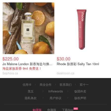
$225.00
$30.00
Jo Malone London 新香海盐与佛手柑
Rhode 肽唇彩 Salty Tan 10ml
海盐家族新香 9ml 免费送！
Sephora.ca
dealmoon.ca
信用卡
商业合作
联系我们
双十一
黑五
InRewards
饭团外卖
隐私条款
用户协议
版权声明
触屏版
电脑版
下载App