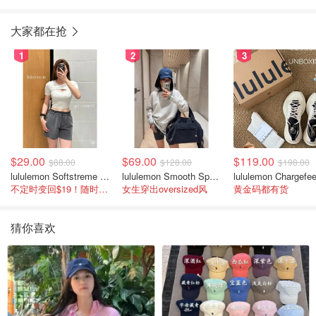
大家都在抢
1
2
3
$29.00
$69.00
$119.00
$88.00
$128.00
$198.00
lululemon Softstreme 女士高腰短裤 10cm
lululemon Smooth Spacer 经典卫衣
不定时变回$19！随时点进来看
女生穿出oversized风
黄金码都有货
猜你喜欢