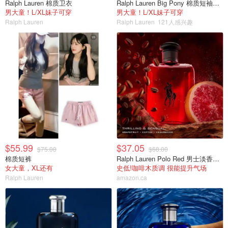
Ralph Lauren 棉质卫衣
Ralph Lauren Big Pony 棉质短袖T恤
男大童！L/XL妹子可穿
男大童！L/XL妹子可穿
Ralph Lauren
Ralph Lauren
121人感兴趣
$55.99
$37.05
$75.00
$68.00
棉质短裤
Ralph Lauren Polo Red 男士淡香水 40ml
女大童，XL还有
史低!咖啡木质调 很能提升气场
Ralph Lauren
amazon.ca