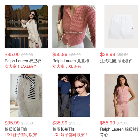
$85.00
$50.99
$38.99
$95.00
$85.00
$59.50
Ralph Lauren 棉卫衣 连帽拉链
Ralph Lauren 儿童棉质开衫
法式毛圈抽绳短裤
女大童！L/XL码全
女大童，XL还有
$35.99
$35.99
$55.99
$59.50
$59.50
$75.00
棉质长袖T恤
棉质长袖T恤
Ralph Lauren 棉质
L/XL妹子都可以穿！
L/XL妹子都可以穿！
背心