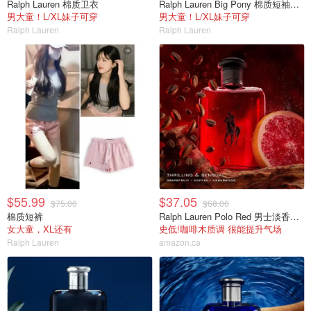
Ralph Lauren 棉质卫衣
Ralph Lauren Big Pony 棉质短袖T恤
男大童！L/XL妹子可穿
男大童！L/XL妹子可穿
Ralph Lauren
Ralph Lauren
$55.99
$37.05
$75.00
$68.00
棉质短裤
Ralph Lauren Polo Red 男士淡香水 40ml
女大童，XL还有
史低!咖啡木质调 很能提升气场
Ralph Lauren
amazon.ca