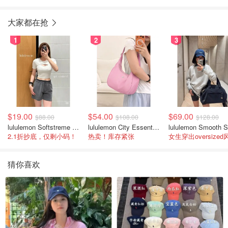
大家都在抢
1
2
3
$19.00
$54.00
$69.00
$88.00
$108.00
$128.00
lululemon Softstreme 女士高腰短裤 10cm
lululemon City Essentials 肩背包 4L
2.1折抄底，仅剩小码！
热卖！库存紧张
女生穿出oversized
猜你喜欢