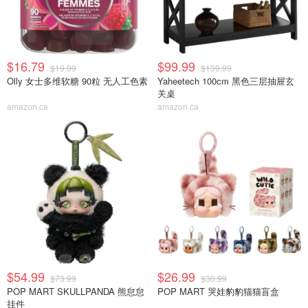
$16.79
$99.99
$19.99
$139.99
Olly 女士多维软糖 90粒 无人工色素
Yaheetech 100cm 黑色三层抽屉玄
关桌
amazon.ca
amazon.ca
$54.99
$26.99
$73.99
$30.99
POP MART SKULLPANDA 熊怠怠
POP MART 哭娃豹豹猫猫盲盒
挂件