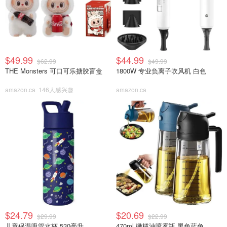
$49.99
$44.99
$62.99
$49.99
THE Monsters 可口可乐搪胶盲盒
1800W 专业负离子吹风机 白色
amazon.ca
146人感兴趣
amazon.ca
$24.79
$20.69
$29.99
$22.99
儿童保温吸管水杯 530毫升
470ml 橄榄油喷雾瓶 黑色蓝色