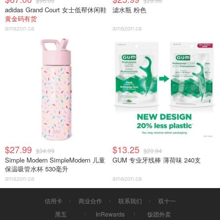
$95.00
$28.96
adidas Grand Court 女士低帮休闲鞋
滤水瓶 粉色
黄金码有货
amazon.ca
amazon.ca
$27.99
$13.25
$34.99
$20.94
Simple Modern SimpleModern 儿童
GUM 专业牙线棒 薄荷味 240支
保温吸管水杯 530毫升
amazon.ca
amazon.ca
信用卡
商业合作
联系我们
双十一
黑五
InRewards
饭团外卖