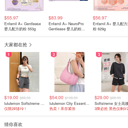
$55.97
$83.99
$56.97
Enfamil A+ Gentlease
Enfamil A+ NeuroPro
Enfamil A+ 婴儿配
婴儿配方奶粉 553g
Gentlease 婴儿奶粉
粉 629g
237ml×18瓶
大家都在抢
1
2
3
$19.00
$54.00
$29.00
$88.00
$108.00
$88.00
lululemon Softstreme 女士高腰短裤 10cm
lululemon City Essentials 肩背包 4L
仅限2码$19！
热卖！库存紧张
猜你喜欢