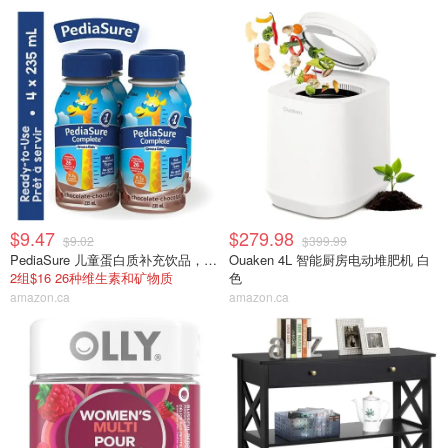
$9.47
$279.98
$9.02
$399.99
PediaSure 儿童蛋白质补充饮品，巧克力味，4 x 235ml
Ouaken 4L 智能厨房电动堆肥机 白
2组$16 26种维生素和矿物质
色
amazon.ca
amazon.ca