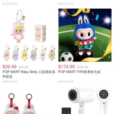
amazon.ca
amazon.ca
$26.99
$174.99
$30.99
$200.99
POP MART Baby Molly 口袋朋友系
POP MART FIFA世界杯大娃
列盲盒
amazon.ca
amazon.ca