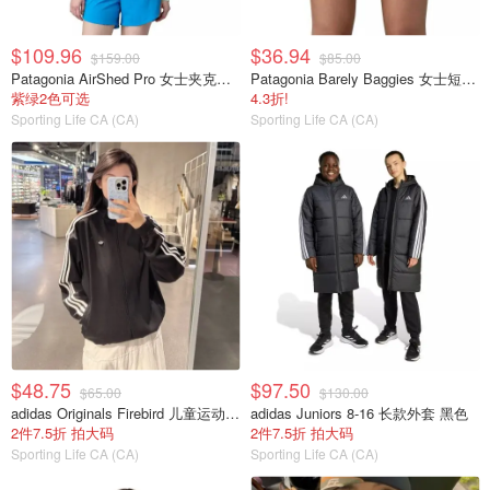
$109.96
$36.94
$159.00
$85.00
Patagonia AirShed Pro 女士夹克外套
Patagonia Barely Baggies 女士短裤 2.5英寸
紫绿2色可选
4.3折!
Sporting Life CA (CA)
Sporting Life CA (CA)
$48.75
$97.50
$65.00
$130.00
adidas Originals Firebird 儿童运动夹克 宽松款
adidas Juniors 8-16 长款外套 黑色
2件7.5折 拍大码
2件7.5折 拍大码
Sporting Life CA (CA)
Sporting Life CA (CA)