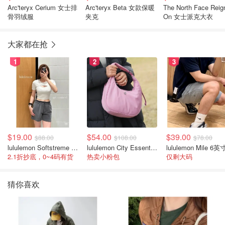
Arc'teryx Cerium 女士排
Arc'teryx Beta 女款保暖
The North Face Reig
骨羽绒服
夹克
On 女士派克大衣
大家都在抢
1
2
3
$19.00
$54.00
$39.00
$88.00
$108.00
$78.00
lululemon Softstreme 女士高腰短裤 10cm
lululemon City Essentials 肩背包 4L
2.1折抄底，0~4码有货
热卖小粉包
仅剩大码
猜你喜欢