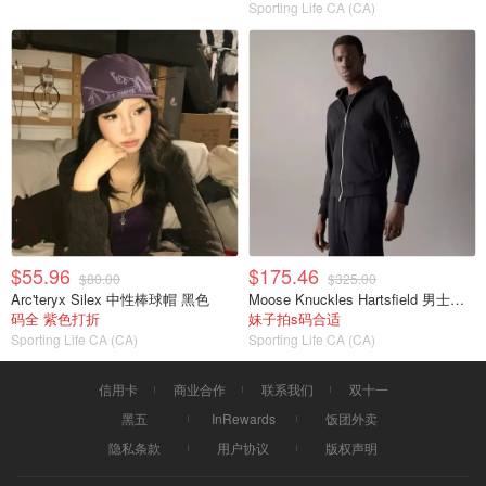
Sporting Life CA (CA)
$55.96
$175.46
$80.00
$325.00
Arc'teryx Silex 中性棒球帽 黑色
Moose Knuckles Hartsfield 男士连帽卫衣 拉链款
码全 紫色打折
妹子拍s码合适
Sporting Life CA (CA)
Sporting Life CA (CA)
信用卡
商业合作
联系我们
双十一
黑五
InRewards
饭团外卖
隐私条款
用户协议
版权声明