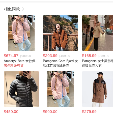
相似同款
$674.97
$203.99
$168.99
$900.00
$409.00
$339.00
Arc'teryx Beta 女款保暖夹克
Patagonia Cord Fjord 女
Patagonia 女士菱形绗缝
黑色款还有货
款灯芯绒羽绒夹克
保暖派克大衣
$450.00
$900.00
$279.99