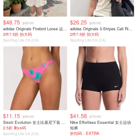
$48.75
$26.25
$65.00
$35.00
adidas Originals Firebird Loose 运动夹克 粉色
adidas Originals 3-Stripes Cali Ringer 男童短袖T恤 白色
2件7.5折 拍大码
2件7.5折 拍大码
Sporting Life CA (CA)
Sporting Life CA (CA)
$11.15
$41.58
$56.00
$70.00
Sisstr Evolution 女士比基尼下装 粉色
Nike Effortless Essential 女士运动
2.5折 剩xs码
短裤
折扣码：EXTRA
Sporting Life CA (CA)