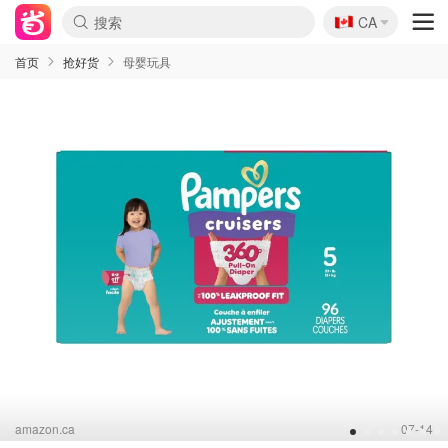
🇨🇦
CA
首页
抢好货
母婴玩具
amazon.ca
07-14
1
2
3
4
5
6
7