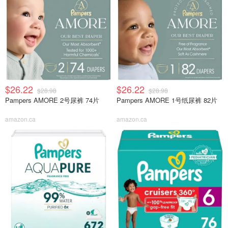
$26.22
$26.22
$28.98
$28.98
Pampers AMORE 2号尿裤 74片
Pampers AMORE 1号纸尿裤 82片
amazon.ca
amazon.ca