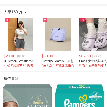
大家都在抢
1
2
3
$29.00
$60.00
$37.50
$88.00
$79.99
lululemon Softstreme 女士高腰短裤 10cm
Arc'teryx Mantis 2 腰包
C
不定时变回$19！随时点进来看
3色可选！紫色颜值很高
补货！云朵葡萄冰！
猜你喜欢