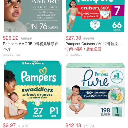
$26.22
$27.98
$28.98
$39.99
Pampers AMORE 0号婴儿纸尿裤
Pampers Cruisers 360° 7号拉拉裤 66片
76片
订阅+领券！超值必囤
amazon.ca
amazon.ca
$9.97
$42.48
$13.97
$60.34