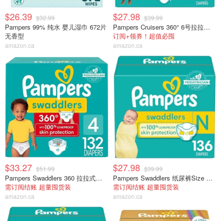
$26.39
$27.98
$32.99
$39.99
Pampers 99% 纯水 婴儿湿巾 672片
Pampers Cruisers 360° 6号拉拉裤 76片
无香型
订阅+领券！超值必囤
amazon.ca
amazon.ca
$33.27
$27.98
$51.99
$39.99
Pampers Swaddlers 360 拉拉式尿布，4 码，132 片
Pampers Swaddlers 纸尿裤Size Newborn , 136个
需订阅结账 超量囤货装
需订阅结账 超量囤货装
amazon.ca
amazon.ca