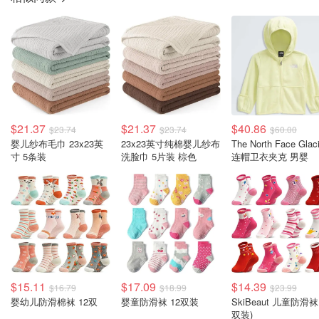
$21.37
$21.37
$40.86
$23.74
$23.74
$60.00
婴儿纱布毛巾 23x23英
23x23英寸纯棉婴儿纱布
The North Face Glaci
寸 5条装
洗脸巾 5片装 棕色
连帽卫衣夹克 男婴
$15.11
$17.09
$14.39
$16.79
$18.99
$23.99
婴幼儿防滑棉袜 12双
婴童防滑袜 12双装
SkiBeaut 儿童防滑袜
双装)