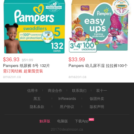
$36.93
$33.99
$51.99
Pampers 纸尿裤 5号 132片
Pampers 幼儿尿不湿 拉拉裤100个
需订阅结账 超量囤货装
amazon.ca
amazon.ca
信用卡
商业合作
联系我们
双十一
黑五
InRewards
饭团外卖
隐私条款
用户协议
版权声明
触屏版
电脑版
下载App
2017©dealmoon.ca