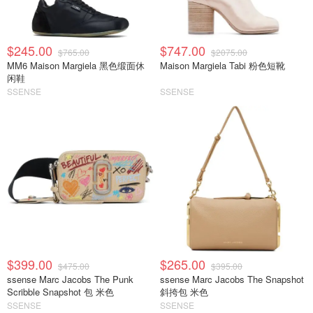
$245.00
$747.00
$765.00
$2075.00
MM6 Maison Margiela 黑色缎面休
Maison Margiela Tabi 粉色短靴
闲鞋
SSENSE
SSENSE
$399.00
$265.00
$475.00
$395.00
ssense Marc Jacobs The Punk
ssense Marc Jacobs The Snapshot
Scribble Snapshot 包 米色
斜挎包 米色
SSENSE
SSENSE