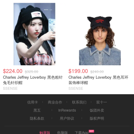
$224.00
$199.00
$325.00
$240.00
Charles Jeffrey Loverboy 黑色粗针
Charles Jeffrey Loverboy 黑色耳环
兔毛针织帽
装饰棒球帽
SSENSE
SSENSE
信用卡
商业合作
联系我们
双十一
黑五
InRewards
饭团外卖
隐私条款
用户协议
版权声明
触屏版
电脑版
下载App