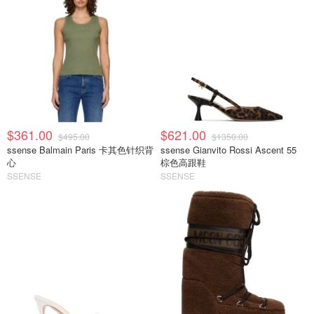
$361.00
$621.00
$495.00
$1350.00
ssense Balmain Paris 卡其色针织背
ssense Gianvito Rossi Ascent 55
心
棕色高跟鞋
SSENSE
SSENSE