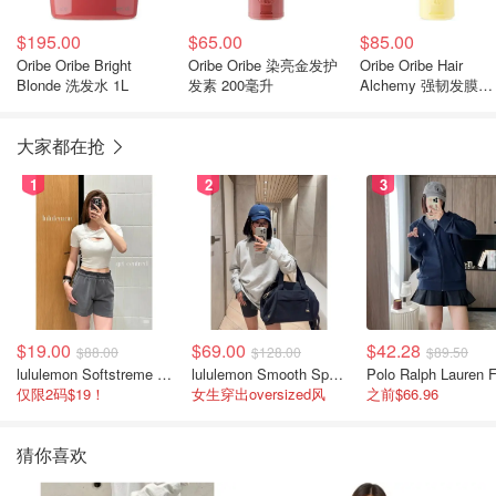
$195.00
$65.00
$85.00
Oribe Oribe Bright
Oribe Oribe 染亮金发护
Oribe Oribe Hair
Blonde 洗发水 1L
发素 200毫升
Alchemy 强韧发膜
150ml
大家都在抢
1
2
3
$19.00
$69.00
$42.28
$88.00
$128.00
$89.50
lululemon Softstreme 女士高腰短裤 10cm
lululemon Smooth Spacer 经典卫衣
仅限2码$19！
女生穿出oversized风
之前$66.96
猜你喜欢