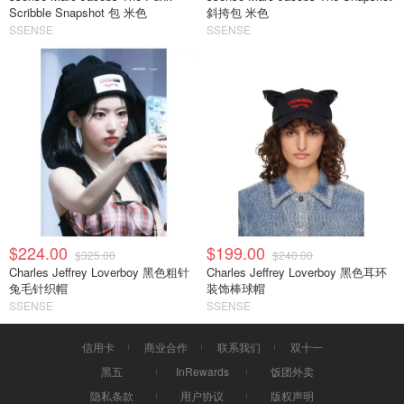
Scribble Snapshot 包 米色
斜挎包 米色
SSENSE
SSENSE
$224.00
$199.00
$325.00
$240.00
Charles Jeffrey Loverboy 黑色粗针
Charles Jeffrey Loverboy 黑色耳环
兔毛针织帽
装饰棒球帽
SSENSE
SSENSE
信用卡
商业合作
联系我们
双十一
黑五
InRewards
饭团外卖
隐私条款
用户协议
版权声明