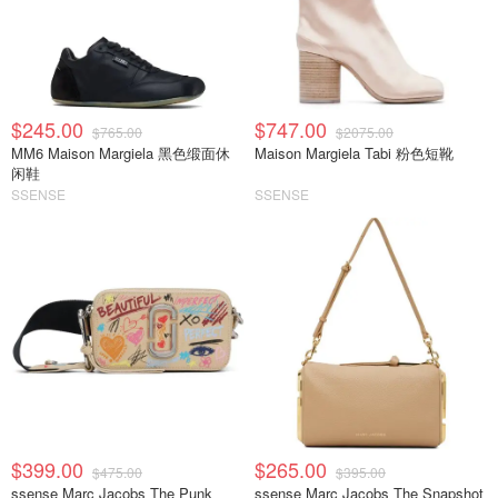
$245.00
$747.00
$765.00
$2075.00
MM6 Maison Margiela 黑色缎面休
Maison Margiela Tabi 粉色短靴
闲鞋
SSENSE
SSENSE
$399.00
$265.00
$475.00
$395.00
ssense Marc Jacobs The Punk
ssense Marc Jacobs The Snapshot