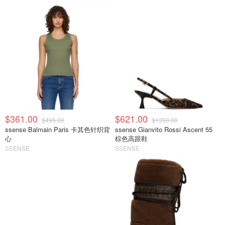
$361.00
$621.00
$495.00
$1350.00
ssense Balmain Paris 卡其色针织背
ssense Gianvito Rossi Ascent 55
心
棕色高跟鞋
SSENSE
SSENSE