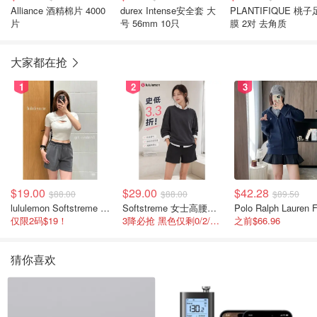
Alliance 酒精棉片 4000
durex Intense安全套 大
PLANTIFIQUE 桃子
片
号 56mm 10只
膜 2对 去角质
大家都在抢
1
2
3
$19.00
$29.00
$42.28
$88.00
$88.00
$89.50
lululemon Softstreme 女士高腰短裤 10cm
Softstreme 女士高腰短裤 4英寸
仅限2码$19！
3降必抢 黑色仅剩0/2/4码
之前$66.96
猜你喜欢