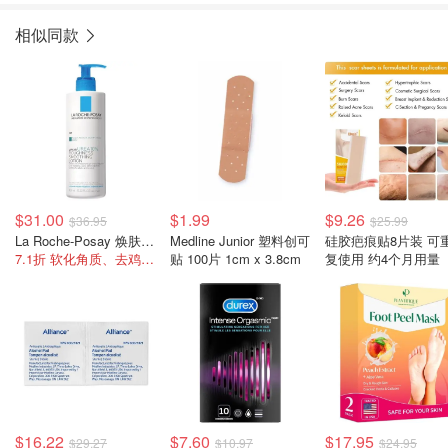
相似同款
$31.00
$1.99
$9.26
$36.95
$25.99
La Roche-Posay 焕肤身体乳 400ML
Medline Junior 塑料创可
硅胶疤痕贴8片装 可
7.1折 软化角质、去鸡皮肤/粗糙
贴 100片 1cm x 3.8cm
复使用 约4个月用量
$16.22
$7.60
$17.95
$29.27
$10.97
$24.95