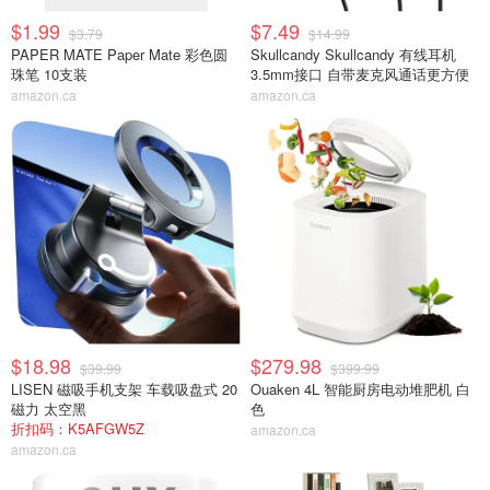
$1.99
$7.49
$3.79
$14.99
PAPER MATE Paper Mate 彩色圆
Skullcandy Skullcandy 有线耳机
珠笔 10支装
3.5mm接口 自带麦克风通话更方便
amazon.ca
amazon.ca
$18.98
$279.98
$39.99
$399.99
LISEN 磁吸手机支架 车载吸盘式 20
Ouaken 4L 智能厨房电动堆肥机 白
磁力 太空黑
色
折扣码：K5AFGW5Z
amazon.ca
amazon.ca