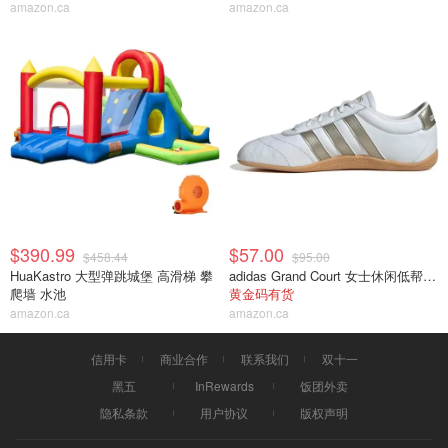
amazon.ca
amazon.ca
$390.99
$57.00
$458.44
$95.00
HuaKastro 大型弹跳城堡 高滑梯 攀
adidas Grand Court 女士休闲低帮运动鞋
爬墙 水池
黄金码有货
amazon.ca
amazon.ca
信用卡
商业合作
联系我们
双十一
黑五
InRewards
饭团外卖
隐私条款
用户协议
版权声明