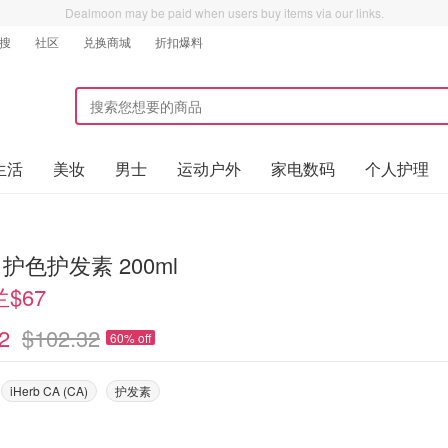
Dealmoon may be paid when users buy items via our links.
搜
社区
兑换商城
折扣爆料
生活
美妆
男士
运动户外
家电数码
个人护理
e 护色护发素 200ml
$67
2
$102.32
60% off
iHerb CA (CA)
护发素