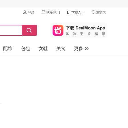
联系我们
加拿大
登录
下载App
🇺🇸
美国
下载 DealMoon App
体验更多精彩
🇨🇳
中国
配饰
包包
女鞋
美食
更多
🇨🇦
加拿大
🇬🇧
母婴玩具
英国
保健品
🇩🇪
德国
旅游
🇫🇷
法国
汽车
🇮🇹
意大利
🇦🇺
澳洲
🇳🇿
新西兰