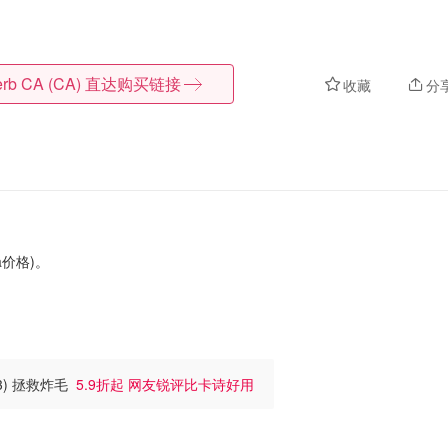
erb CA (CA)
直达购买链接
收藏
分
ra价格)。
63) 拯救炸毛
5.9折起 网友锐评比卡诗好用