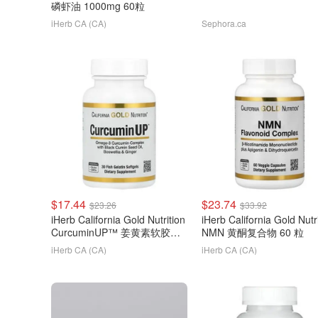
磷虾油 1000mg 60粒
iHerb CA (CA)
Sephora.ca
$17.44
$23.74
$23.26
$33.92
iHerb California Gold Nutrition
iHerb California Gold Nutr
CurcuminUP™ 姜黄素软胶囊
NMN 黄酮复合物 60 粒
30粒
iHerb CA (CA)
iHerb CA (CA)