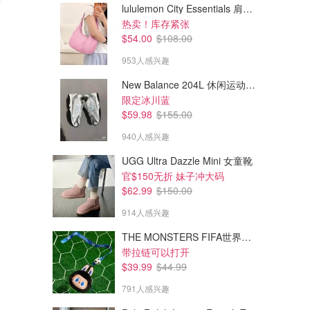
lululemon City Essentials 肩背包 4L
$14.38
$98.00
热卖！库存紧张
iHerb California Gold Nutrition
Oribe 护发修复精华100ml
$54.00
$108.00
强健发根头皮油 生物素 2液盎
司
953人感兴趣
iHerb CA (CA)
Sephora.ca
New Balance 204L 休闲运动鞋 蓝银色
限定冰川蓝
$59.98
$155.00
940人感兴趣
UGG Ultra Dazzle Mini 女童靴
官$150无折 妹子冲大码
$62.99
$150.00
914人感兴趣
THE MONSTERS FIFA世界杯 耳机包
带拉链可以打开
$39.99
$44.99
791人感兴趣