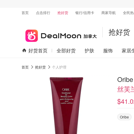
首页
点击排行
抢好货
银行/信用卡
商家导航
全民热
抢好货
好货首页
全部好货
护肤
服饰
家居
首页
抢好货
个人护理
Orib
丝芙兰
$41.0
Oribe