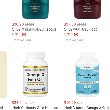
$36.96
$37.00
$95.29
$95.32
l
Oribe 丰盈滋润洗发水 250ml
Oribe 护色洗发水 250ml
丝芙兰$63
丝芙兰$63
iHerb CA (CA)
iHerb CA (CA)
$24.04
$10.59
$32.06
$14.12
ml
iHerb California Gold Nutrition
iHerb Vitacost Omega-3 鱼油