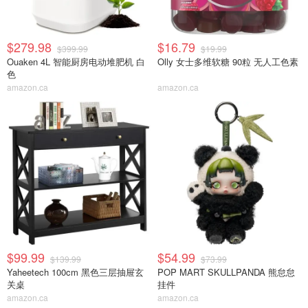
$279.98
$16.79
$399.99
$19.99
Ouaken 4L 智能厨房电动堆肥机 白
Olly 女士多维软糖 90粒 无人工色素
色
amazon.ca
amazon.ca
$99.99
$54.99
$139.99
$73.99
Yaheetech 100cm 黑色三层抽屉玄
POP MART SKULLPANDA 熊怠怠
关桌
挂件
amazon.ca
amazon.ca