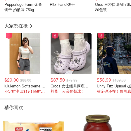
Pepperidge Farm 金鱼
Ritz Handi饼干
Oreo 三种口味MiniSi
饼干 奶酪味 750g
20包装
大家都在抢
1
2
3
$29.00
$37.50
$53.99
$88.00
$79.99
$109.00
lululemon Softstreme 女士高腰短裤 10cm
Crocs 女士经典厚底凉鞋
不定时变回$19！随时点进来看
补货！云朵葡萄冰！
猜你喜欢