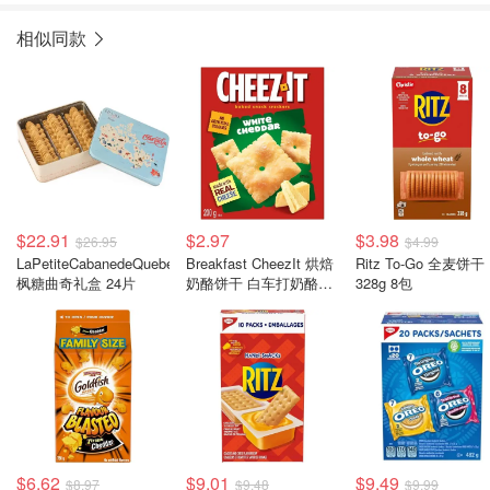
相似同款
$22.91
$2.97
$3.98
$26.95
$4.99
LaPetiteCabanedeQuebec
Breakfast CheezIt 烘焙
Ritz To-Go 全麦饼干
枫糖曲奇礼盒 24片
奶酪饼干 白车打奶酪味
328g 8包
200g
$6.62
$9.01
$9.49
$8.97
$9.48
$9.99