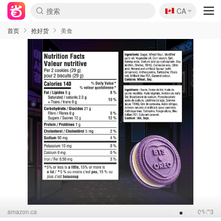
🇨🇦
CA
首页
抢好货
美食
amazon.ca
06-23
1
2
3
4
5
6
7