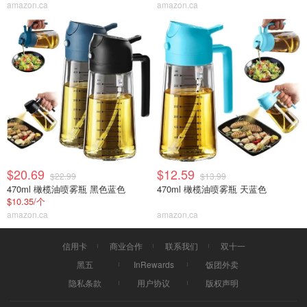
amazon.ca
amazon.ca
$20.69
$12.59
$22.99
$13.99
470ml 橄榄油喷雾瓶 黑色蓝色
470ml 橄榄油喷雾瓶 天蓝色
$10.35/个
amazon.ca
amazon.ca
信用卡
商业合作
联系我们
双十一
黑五
InRewards
饭团外卖
隐私条款
用户协议
版权声明