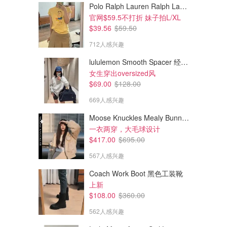
Polo Ralph Lauren Ralph Lauren Polo Bear 女童棉T恤 染色 1件
官网$59.5不打折 妹子拍L/XL
$39.56
$59.50
712人感兴趣
lululemon Smooth Spacer 经典卫衣
女生穿出oversized风
$69.00
$128.00
669人感兴趣
Moose Knuckles Mealy Bunny 女士双面穿连帽外套
一衣两穿，大毛球设计
$417.00
$695.00
567人感兴趣
Coach Work Boot 黑色工装靴
上新
$108.00
$360.00
562人感兴趣