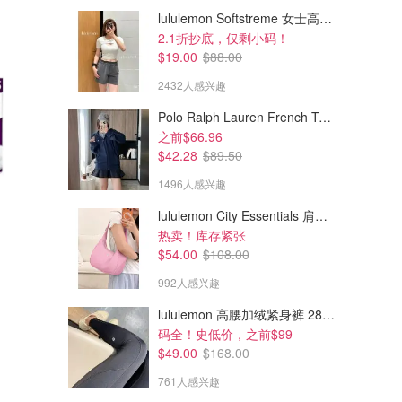
lululemon Softstreme 女士高腰短裤 10cm
2.1折抄底，仅剩小码！
$19.00
$88.00
2432人感兴趣
Polo Ralph Lauren French Terry 女童连帽卫衣 7-16码
之前$66.96
$42.28
$89.50
1496人感兴趣
lululemon City Essentials 肩背包 4L
$6.99
$30.22
$79.99
热卖！库存紧张
HITSLAM 记忆泡沫浴室地垫
HOTO 电动螺丝刀套装 3.6V
$54.00
$108.00
60x40cm 深灰
1500mAh
折扣码：2SBPF3Z2
992人感兴趣
amazon.ca
amazon.ca
lululemon 高腰加绒紧身裤 28"≈71cm 5个口袋
码全！史低价，之前$99
$49.00
$168.00
761人感兴趣