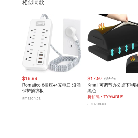
相似同款
$16.99
$17.97
$35.94
Romatico 8插座+4充电口 浪涌
Kmall 可调节办公桌下脚
保护插线板
黑色
折扣码：TY894DUS
amazon.ca
amazon.ca