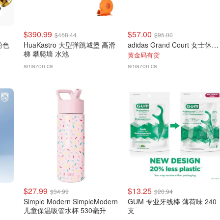
$390.99
$57.00
$458.44
$95.00
粉色
HuaKastro 大型弹跳城堡 高滑
adidas Grand Court 女士休闲低帮运动鞋
梯 攀爬墙 水池
黄金码有货
amazon.ca
amazon.ca
$27.99
$13.25
$34.99
$20.94
Simple Modern SimpleModern
GUM 专业牙线棒 薄荷味 240
儿童保温吸管水杯 530毫升
支