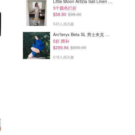
Little Moon Aritzia Sail Linen 长裤 麻织
3个颜色打折
$58.80
$98.00
545人感兴趣
Arc'teryx Beta SL 男士夹克 黑色
5折 蹲补
$299.94
$600.00
518人感兴趣