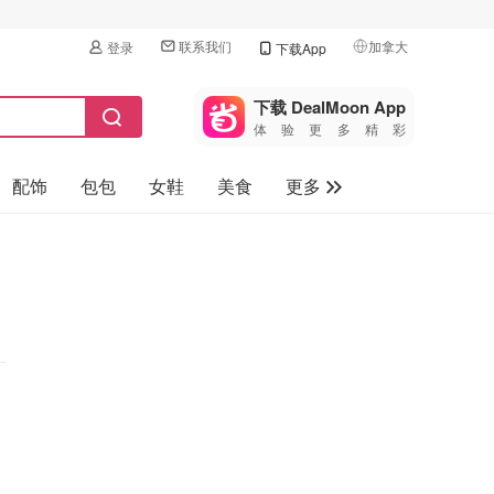
联系我们
加拿大
登录
下载App
🇺🇸
美国
下载 DealMoon App
体验更多精彩
🇨🇳
中国
配饰
包包
女鞋
美食
更多
🇨🇦
加拿大
🇬🇧
母婴玩具
英国
保健品
🇩🇪
德国
旅游
🇫🇷
法国
汽车
🇮🇹
意大利
🇦🇺
澳洲
🇳🇿
新西兰