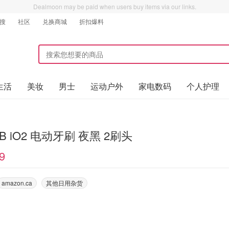
Dealmoon may be paid when users buy items via our links.
搜
社区
兑换商城
折扣爆料
生活
美妆
男士
运动户外
家电数码
个人护理
 -B iO2 电动牙刷 夜黑 2刷头
9
amazon.ca
其他日用杂货