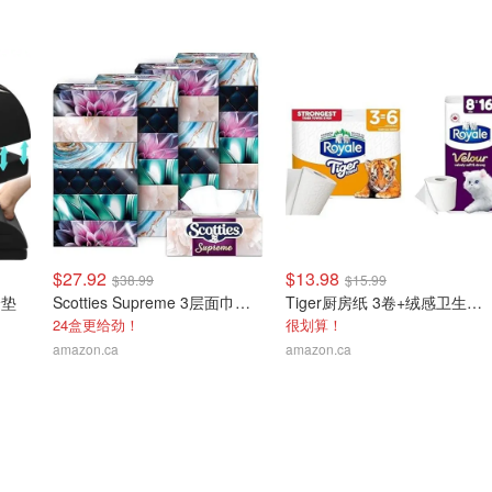
$27.92
$13.98
$38.99
$15.99
踏垫
Scotties Supreme 3层面巾纸 24盒
Tiger厨房纸 3卷+绒感卫生纸 8卷
24盒更给劲！
很划算！
amazon.ca
amazon.ca