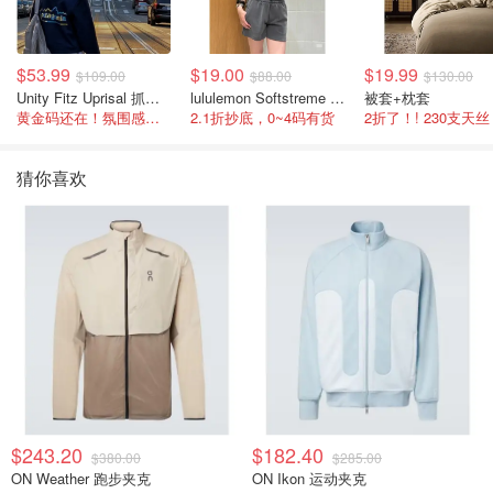
$53.99
$19.00
$19.99
$109.00
$88.00
$130.00
Unity Fitz Uprisal 抓绒卫衣
lululemon Softstreme 女士高腰短裤 10cm
被套+枕套
黄金码还在！氛围感之神
2.1折抄底，0~4码有货
2折了！! 230支天丝
猜你喜欢
$243.20
$182.40
$380.00
$285.00
ON Weather 跑步夹克
ON Ikon 运动夹克