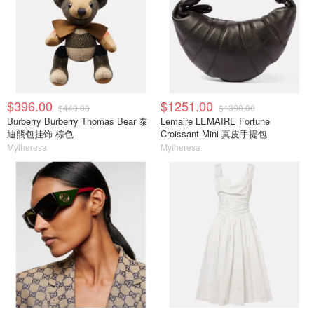
$396.00
$1251.00
$440.00
$1390.00
Burberry Burberry Thomas Bear 泰
Lemaire LEMAIRE Fortune
迪熊包挂饰 棕色
Croissant Mini 真皮手提包
Mytheresa
Mytheresa