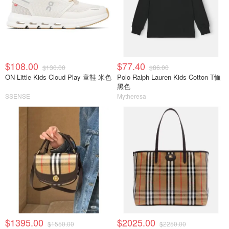
$108.00
$77.40
$130.00
$86.00
ON Little Kids Cloud Play 童鞋 米色
Polo Ralph Lauren Kids Cotton T恤
黑色
SSENSE
Mytheresa
$1395.00
$2025.00
$1550.00
$2250.00