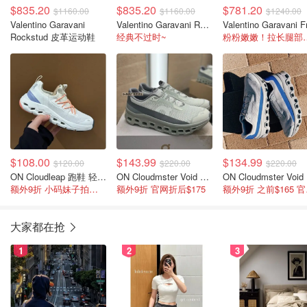
$835.20
$835.20
$781.20
$1160.00
$1160.00
$1240.00
Valentino Garavani
Valentino Garavani Rockstud Untitled 皮革运动鞋
Rockstud 皮革运动鞋
经典不过时~
粉粉嫩嫩！
$108.00
$143.99
$134.99
$120.00
$220.00
$220.00
ON Cloudleap 跑鞋 轻盈型
ON Cloudmster Void 跑鞋
O
额外9折 小码妹子拍超大码
额外9折 官网折后$175
额外9折
大家都在抢
1
2
3