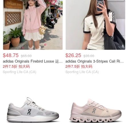
$48.75
$26.25
$65.00
$35.00
adidas Originals Firebird Loose 运动夹克 粉色
adidas Originals 3-Stripes Cali Ringer 男童短袖T恤 白色
2件7.5折 拍大码
2件7.5折 拍大码
Sporting Life CA (CA)
Sporting Life CA (CA)