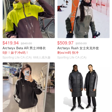
$419.94
$509.97
$840.00
$850.00
Arc'teryx Beta AR 男士冲锋衣
Arc'teryx Rush 女士夹克外套
5折！妹子冲s码！
剩xs/m码 快冲
Sporting Life CA (CA)
668人感兴趣
Sporting Life CA (CA)