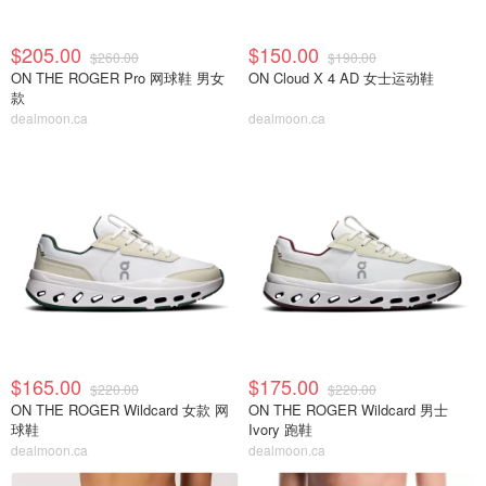
$205.00
$150.00
$260.00
$190.00
ON THE ROGER Pro 网球鞋 男女
ON Cloud X 4 AD 女士运动鞋
款
dealmoon.ca
dealmoon.ca
$165.00
$175.00
$220.00
$220.00
ON THE ROGER Wildcard 女款 网
ON THE ROGER Wildcard 男士
球鞋
Ivory 跑鞋
dealmoon.ca
dealmoon.ca