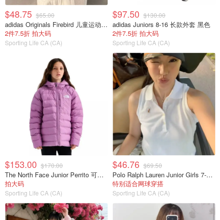
$48.75
$97.50
$65.00
$130.00
adidas Originals Firebird 儿童运动夹克 宽松款
adidas Juniors 8-16 长款外套 黑色
2件7.5折 拍大码
2件7.5折 拍大码
Sporting Life CA (CA)
Sporting Life CA (CA)
$153.00
$46.76
$170.00
$69.50
The North Face Junior Perrito 可翻转连帽夹克
Polo Ralph Lauren Junior Girls 7-16 无袖弹力网眼POLO衫
拍大码
特别适合网球穿搭
Sporting Life CA (CA)
Sporting Life CA (CA)