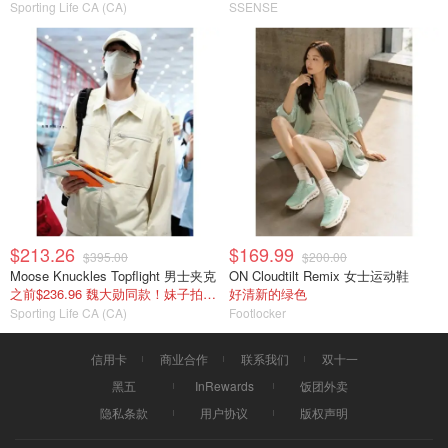
Sporting Life CA (CA)
SSENSE
$213.26
$169.99
$395.00
$200.00
Moose Knuckles Topflight 男士夹克
ON Cloudtilt Remix 女士运动鞋
之前$236.96 魏大勋同款！妹子拍s码
好清新的绿色
Sporting Life CA (CA)
Footlocker
信用卡
商业合作
联系我们
双十一
黑五
InRewards
饭团外卖
隐私条款
用户协议
版权声明