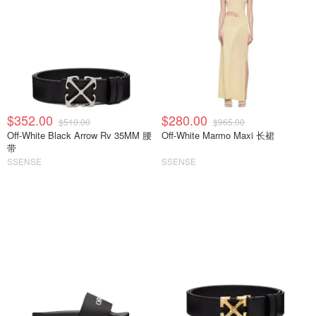
$352.00
$280.00
$510.00
$965.00
Off-White Black Arrow Rv 35MM 腰
Off-White Marmo Maxi 长裙
带
SSENSE
SSENSE