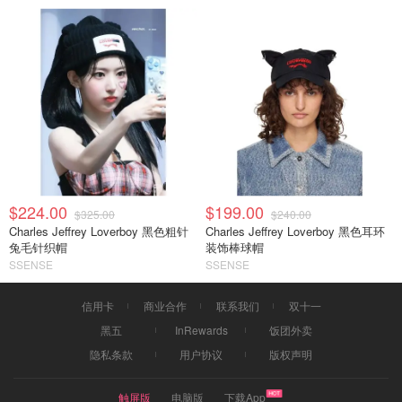
$224.00
$199.00
$325.00
$240.00
Charles Jeffrey Loverboy 黑色粗针
Charles Jeffrey Loverboy 黑色耳环
兔毛针织帽
装饰棒球帽
SSENSE
SSENSE
信用卡
商业合作
联系我们
双十一
黑五
InRewards
饭团外卖
隐私条款
用户协议
版权声明
触屏版
电脑版
下载App