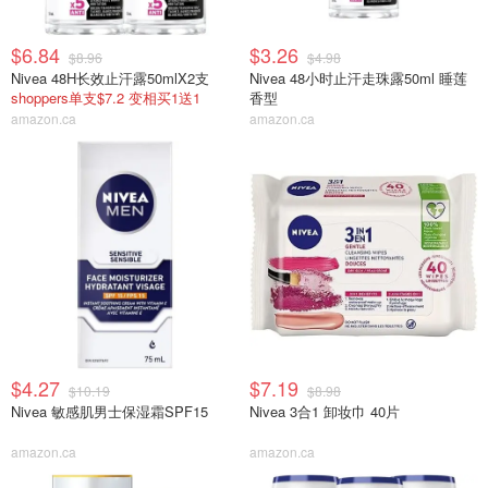
$6.84
$3.26
$8.96
$4.98
Nivea 48H长效止汗露50mlX2支
Nivea 48小时止汗走珠露50ml 睡莲
shoppers单支$7.2 变相买1送1
香型
amazon.ca
amazon.ca
$4.27
$7.19
$10.19
$8.98
Nivea 敏感肌男士保湿霜SPF15
Nivea 3合1 卸妆巾 40片
amazon.ca
amazon.ca