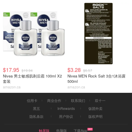
$17.95
$3.28
$19.94
$6.57
Nivea 男士敏感肌剃后霜 100ml X2
Nivea MEN Rock Salt 3合1沐浴露
套装
500ml
amazon.ca
amazon.ca
信用卡
商业合作
联系我们
双十一
黑五
InRewards
饭团外卖
隐私条款
用户协议
版权声明
触屏版
电脑版
下载App