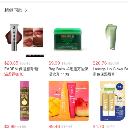
相似同款
$28.35
$9.99
$20.76
$33.16
$15.87
$25.50
EADEM 保湿唇膏/唇膜 #Boba Bounce
Bag Balm 羊毛脂万能保
Laneige Lip Glowy Balm
温柔裸咖色
湿软膏 113g
润色保湿唇膏
$3.99
$9.46
$4.73
$4.99
$10.96
$4.98