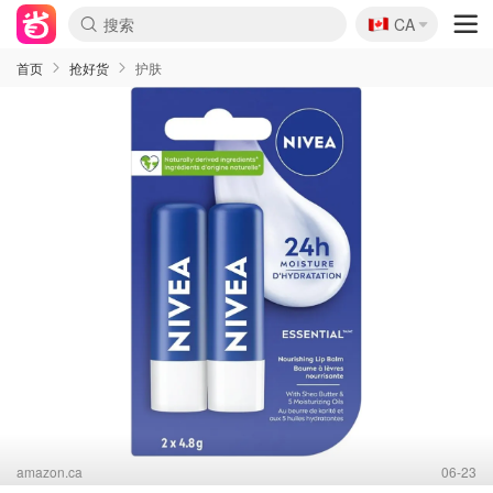
🇨🇦
CA
首页
抢好货
护肤
amazon.ca
06-23