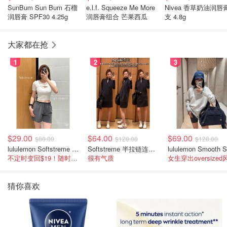
SunBum Sun Bum 石榴
e.l.f. Squeeze Me More
Nivea 香草奶油润唇膏
润唇膏 SPF30 4.25g
润唇膏组合 芒果西瓜
支 4.8g
大家都在抢
1
2
3
$29.00
$64.00
$69.00
$88.00
$128.00
$128.00
lululemon Softstreme 女士高腰短裤 10cm
Softstreme 半拉链连衣裙
不定时变回$19！随时点进来看
很有气质
女生穿出oversized
猜你喜欢