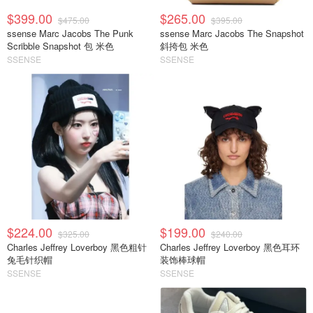
$399.00
$265.00
$475.00
$395.00
ssense Marc Jacobs The Punk
ssense Marc Jacobs The Snapshot
Scribble Snapshot 包 米色
斜挎包 米色
SSENSE
SSENSE
$224.00
$199.00
$325.00
$240.00
Charles Jeffrey Loverboy 黑色粗针
Charles Jeffrey Loverboy 黑色耳环
兔毛针织帽
装饰棒球帽
SSENSE
SSENSE