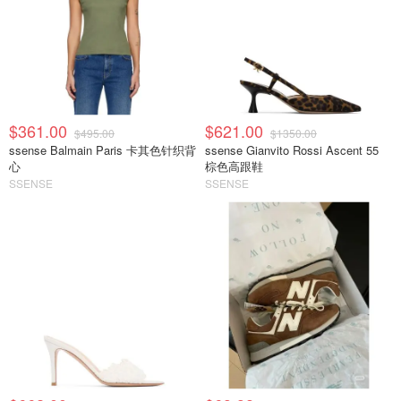
$361.00
$621.00
$495.00
$1350.00
ssense Balmain Paris 卡其色针织背
ssense Gianvito Rossi Ascent 55
心
棕色高跟鞋
SSENSE
SSENSE