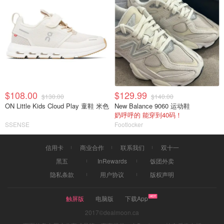
$108.00
$129.99
$130.00
$140.00
ON Little Kids Cloud Play 童鞋 米色
New Balance 9060 运动鞋
奶呼呼的 能穿到40码！
SSENSE
Footlocker
信用卡
商业合作
联系我们
双十一
黑五
InRewards
饭团外卖
隐私条款
用户协议
版权声明
触屏版
电脑版
下载App
2017©dealmoon.ca