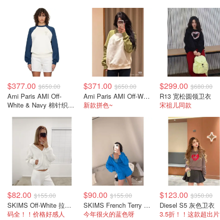
$377.00
$371.00
$299.00
$650.00
$650.00
$680.00
Ami Paris AMI Off-
Ami Paris AMI Off-White & Navy 棉质针织卫衣
R13 宽松圆领卫衣
White & Navy 棉针织卫
新款拼色~
宋祖儿同款
衣
$82.00
$90.00
$123.00
$155.00
$155.00
$350.00
SKIMS Off-White 拉链卫衣 羊毛
SKIMS French Terry 拉链连帽卫衣 蓝色
Diesel S5 灰色卫衣
码全！！价格好感人
今年很火的蓝色呀
3.5折！！这款超出片