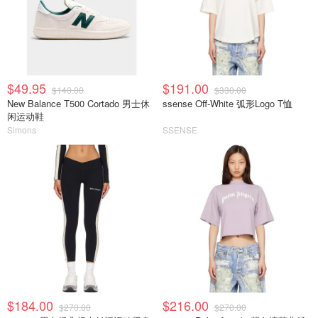
$49.95
$191.00
$140.00
$330.00
New Balance T500 Cortado 男士休
ssense Off-White 弧形Logo T恤
闲运动鞋
Simons
SSENSE
$184.00
$216.00
$270.00
$270.00