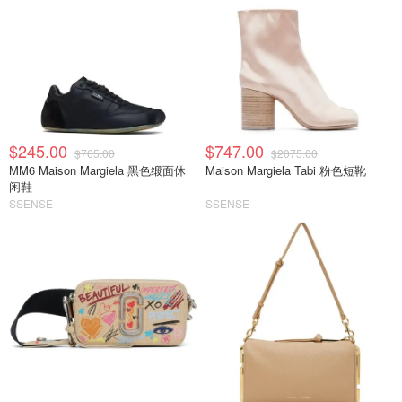
$245.00
$747.00
$765.00
$2075.00
MM6 Maison Margiela 黑色缎面休
Maison Margiela Tabi 粉色短靴
闲鞋
SSENSE
SSENSE