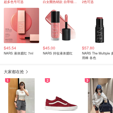
超多色号可选
白女圈热销款 自带细闪 16H长效持妆
2色可选
$45.54
$45.00
$57.80
NARS 液体腮红 7ml
NARS 持妆液体腮红
NARS The Multiple 
用棒 各色
大家都在抢
1
2
3