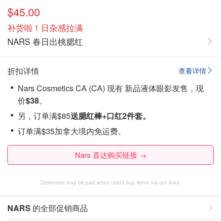
$45.00
补货啦！日杂感拉满
NARS 春日出桃腮红
折扣详情
查看详情
Nars Cosmetics CA (CA) 现有 新品液体眼影发售，现
价
$38
。
另，订单满$85
送腮红棒+口红2件套。
订单满$35加拿大境内免运费。
Nars 直达购买链接 →
Dealmoon may be paid when users buy items via our links.
NARS
的全部促销商品