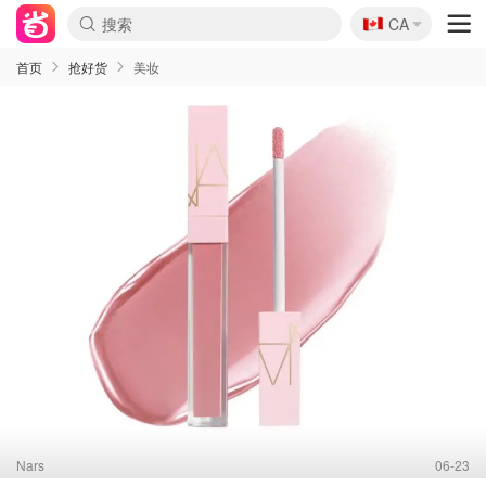
🇨🇦
CA
首页
抢好货
美妆
Nars
06-23