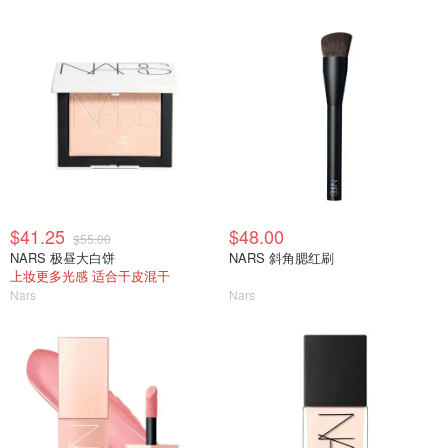
$41.25
$48.00
$55.00
NARS 极昼大白饼
NARS 斜角腮红刷
上妆更多光感 适合干皮混干
Nars
Nars