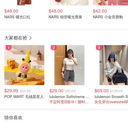
$48.00
$48.00
$42.00
NARS 哑光口红
NARS 细管哑光唇膏
NARS 小金管唇釉
大家都在抢
1
2
3
$29.99
$29.00
$69.00
$33.99
$88.00
$128.00
POP MART 毛绒星星人
lululemon Softstreme 女士高腰短裤 10cm
不定时变回$19！随时点进来看
女生穿出oversized
猜你喜欢