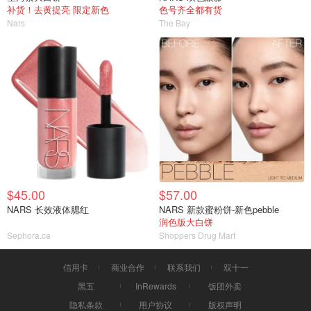
补货！去黄提亮 限定新色
色号齐全都有货
Nars
The Bay
$45.00
$57.00
NARS 长效液体腮红
NARS 新款蜜粉饼-新色pebble
润色版大白饼
Sephora.ca
Shoppers Drug Mart
信用卡
商业合作
联系我们
双十一
黑五
InRewards
饭团外卖
隐私条款
用户协议
版权声明