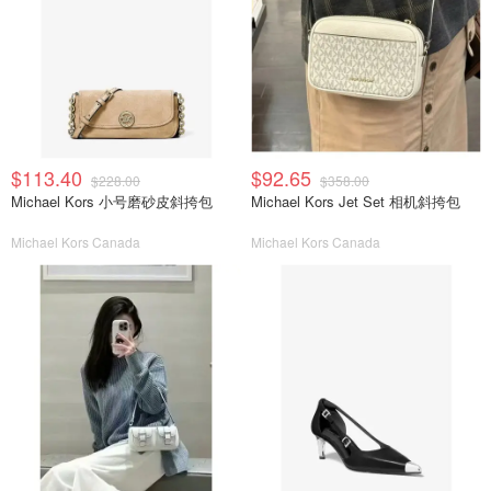
$113.40
$92.65
$228.00
$358.00
Michael Kors 小号磨砂皮斜挎包
Michael Kors Jet Set 相机斜挎包
Michael Kors Canada
Michael Kors Canada