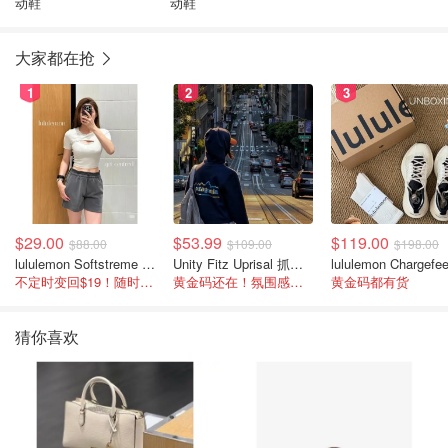
动鞋
动鞋
大家都在抢
1
2
3
$29.00
$53.99
$119.00
$88.00
$109.00
$198.00
lululemon Softstreme 女士高腰短裤 10cm
Unity Fitz Uprisal 抓绒卫衣
不定时变回$19！随时点进来看
黄金码还在！氛围感之神
黄金码都有货
猜你喜欢