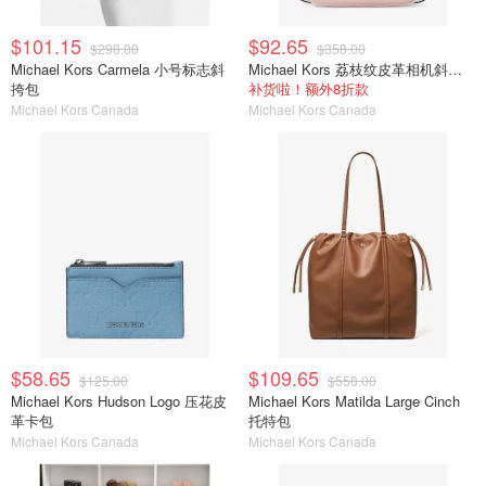
$101.15
$92.65
$298.00
$358.00
Michael Kors Carmela 小号标志斜
Michael Kors 荔枝纹皮革相机斜挎包
挎包
补货啦！额外8折款
Michael Kors Canada
Michael Kors Canada
$58.65
$109.65
$125.00
$558.00
Michael Kors Hudson Logo 压花皮
Michael Kors Matilda Large Cinch
革卡包
托特包
Michael Kors Canada
Michael Kors Canada