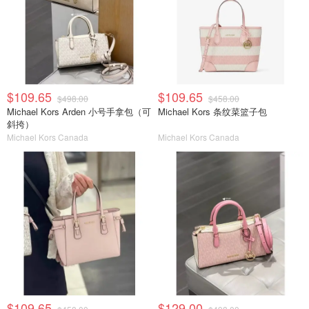
$109.65
$109.65
$498.00
$458.00
Michael Kors Arden 小号手拿包（可
Michael Kors 条纹菜篮子包
斜挎）
Michael Kors Canada
Michael Kors Canada
$109.65
$129.00