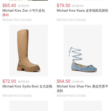
$65.40
$79.50
$128.00
$198.00
Michael Kors Zoe 小号牛皮包
Michael Kors Kasia 皮革细跟高跟鞋
蹲补
Michael Kors Canada
Michael Kors Canada
$72.00
$64.50
$278.00
$198.00
Michael Kors Sydra Boot 女式皮靴
Michael Kors Shae Flex 麂皮芭蕾平
底鞋
Michael Kors Canada
Michael Kors Canada