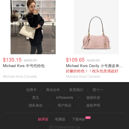
$135.15
$109.65
$698.00
$458.00
Michael Kors 中号托特包
Michael Kors Cecily 小号麂皮单肩包
好嫩的粉色！！枕头包质感超好
Michael Kors Canada
Michael Kors Canada
信用卡
商业合作
联系我们
双十一
黑五
InRewards
饭团外卖
隐私条款
用户协议
版权声明
触屏版
电脑版
下载App
2017©dealmoon.ca