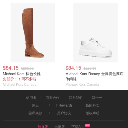
$84.15
$84.15
$298.00
$228.00
Michael Kors 棕色长靴
Michael Kors Romey 金属拼色厚底
史低价！！码不多啦
休闲鞋
Michael Kors Canada
Michael Kors Canada
信用卡
商业合作
联系我们
双十一
黑五
InRewards
饭团外卖
隐私条款
用户协议
版权声明
触屏版
电脑版
下载App