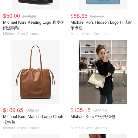
$50.00
$58.65
$198.00
$125.00
Michael Kors Keating Logo 真皮休
Michael Kors Hudson Logo 压花皮
闲运动鞋
革卡包
Michael Kors Canada
Michael Kors Canada
$109.65
$135.15
$558.00
$698.00
Michael Kors Matilda Large Cinch
Michael Kors 中号托特包
托特包
Michael Kors Canada
Michael Kors Canada