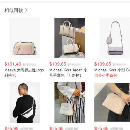
相似同款
$161.40
$109.65
$109.65
$328.00
$498.00
$498.00
Maeve 大号标志性Logo
Michael Kors Arden 小
Mi
斜挎包
号手拿包（可斜挎）
自带小零钱包
$75.99
$75.65
$75.65
$298.00
$358.00
$358.00