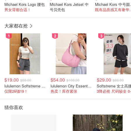
Michael Kors Logo 腰包
Michael Kors Jetset 中
Michae
男女背都合适！
号贝壳包
既有品质感又有
大家都在抢
1
2
3
$19.00
$54.00
$29.00
$88.00
$108.00
$88.00
lululemon Softstreme 女士高腰短裤 10cm
lululemon City Essentials 肩背包 4L
仅限2码$19！
热卖！库存紧张
猜你喜欢