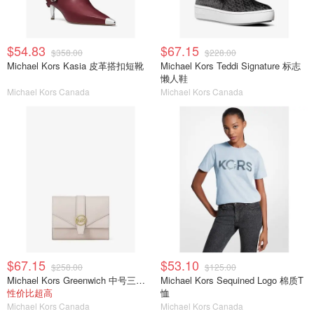
$54.83
$67.15
$358.00
$228.00
Michael Kors Kasia 皮革搭扣短靴
Michael Kors Teddi Signature 标志
懒人鞋
Michael Kors Canada
Michael Kors Canada
$67.15
$53.10
$258.00
$125.00
Michael Kors Greenwich 中号三折Saffiano皮革钱包
Michael Kors Sequined Logo 棉质T
性价比超高
恤
Michael Kors Canada
Michael Kors Canada