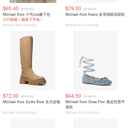
$65.40
$79.50
$128.00
$198.00
Michael Kors 小号zoe腋下包
Michael Kors Kasia 皮革细跟高跟鞋
小巧精致！能装下手机！
Michael Kors Canada
Michael Kors Canada
$72.00
$64.50
$278.00
$198.00
Michael Kors Sydra Boot 女式皮靴
Michael Kors Shae Flex 麂皮芭蕾平
底鞋
Michael Kors Canada
Michael Kors Canada