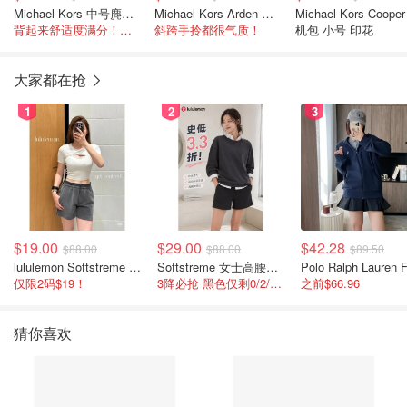
Michael Kors 中号麂皮斜挎包
Michael Kors Arden 拼色单肩包
Michael Kors Coope
背起来舒适度满分！链条搭配皮革肩带不压肩
斜跨手拎都很气质！
机包 小号 印花
大家都在抢
1
2
3
$19.00
$29.00
$42.28
$88.00
$88.00
$89.50
lululemon Softstreme 女士高腰短裤 10cm
Softstreme 女士高腰短裤 4英寸
仅限2码$19！
3降必抢 黑色仅剩0/2/4码
之前$66.96
猜你喜欢