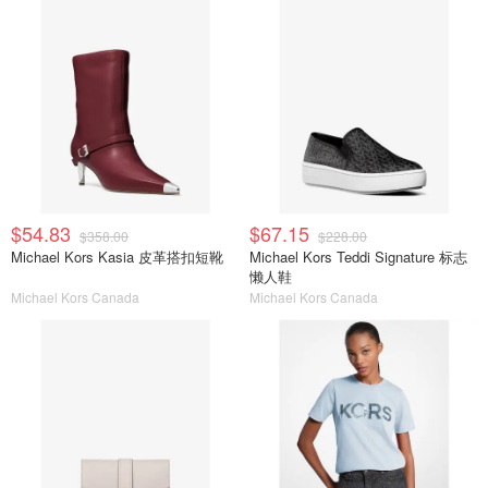
$54.83
$67.15
$358.00
$228.00
Michael Kors Kasia 皮革搭扣短靴
Michael Kors Teddi Signature 标志
懒人鞋
Michael Kors Canada
Michael Kors Canada