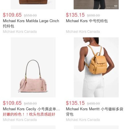
$109.65
$135.15
$558.00
$698.00
Michael Kors Matilda Large Cinch
Michael Kors 中号托特包
托特包
Michael Kors Canada
Michael Kors Canada
$109.65
$135.15
$458.00
$498.00
Michael Kors Cecily 小号麂皮单肩包
Michael Kors Merritt 小号徽标多袋
好嫩的粉色！！枕头包质感超好
背包
Michael Kors Canada
Michael Kors Canada