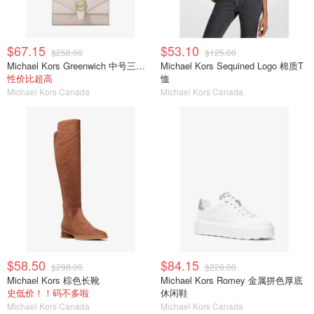
$67.15
$53.10
$258.00
$125.00
Michael Kors Greenwich 中号三折Saffiano皮革钱包
Michael Kors Sequined Logo 棉质T
性价比超高
恤
Michael Kors Canada
Michael Kors Canada
$58.50
$84.15
$298.00
$228.00
Michael Kors 棕色长靴
Michael Kors Romey 金属拼色厚底
史低价！！码不多啦
休闲鞋
Michael Kors Canada
Michael Kors Canada