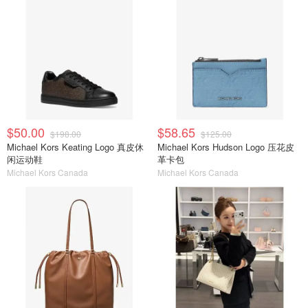
$50.00
$58.65
$198.00
$125.00
Michael Kors Keating Logo 真皮休
Michael Kors Hudson Logo 压花皮
闲运动鞋
革卡包
Michael Kors Canada
Michael Kors Canada