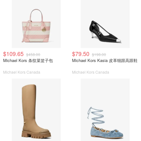
$109.65
$79.50
$458.00
$198.00
Michael Kors 条纹菜篮子包
Michael Kors Kasia 皮革细跟高跟鞋
Michael Kors Canada
Michael Kors Canada