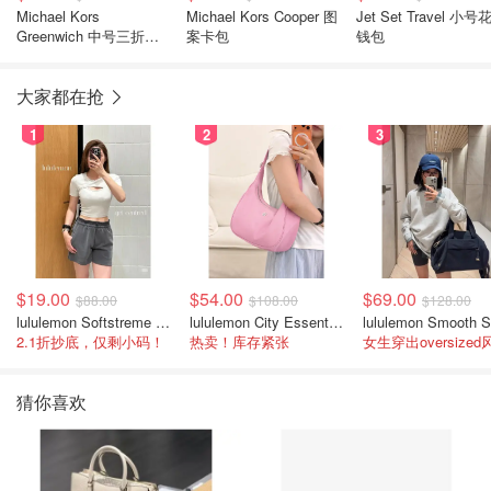
Michael Kors
Michael Kors Cooper 图
Jet Set Travel 小号
Greenwich 中号三折钱
案卡包
钱包
包
大家都在抢
1
2
3
$19.00
$54.00
$69.00
$88.00
$108.00
$128.00
lululemon Softstreme 女士高腰短裤 10cm
lululemon City Essentials 肩背包 4L
2.1折抄底，仅剩小码！
热卖！库存紧张
女生穿出oversized
猜你喜欢