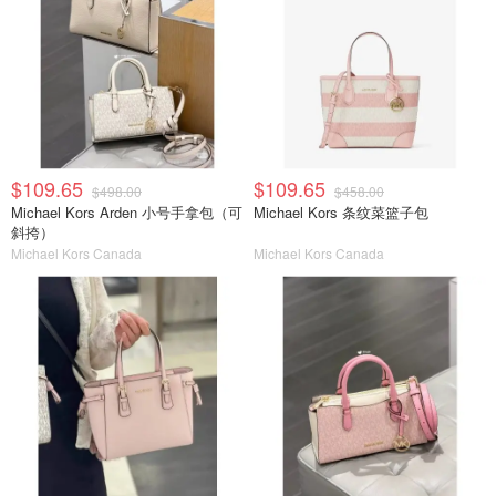
$109.65
$109.65
$498.00
$458.00
Michael Kors Arden 小号手拿包（可
Michael Kors 条纹菜篮子包
斜挎）
Michael Kors Canada
Michael Kors Canada