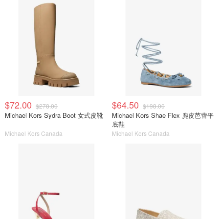
$72.00
$64.50
$278.00
$198.00
Michael Kors Sydra Boot 女式皮靴
Michael Kors Shae Flex 麂皮芭蕾平
底鞋
Michael Kors Canada
Michael Kors Canada