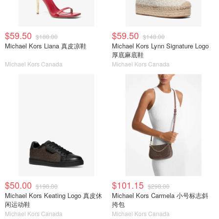
$59.50
$59.50
$188.00
$148.00
Michael Kors Liana 真皮凉鞋
Michael Kors Lynn Signature Logo
厚底麻底鞋
Michael Kors Canada
Michael Kors Canada
$50.00
$101.15
$198.00
$298.00
Michael Kors Keating Logo 真皮休
Michael Kors Carmela 小号标志斜
闲运动鞋
挎包
Michael Kors Canada
Michael Kors Canada