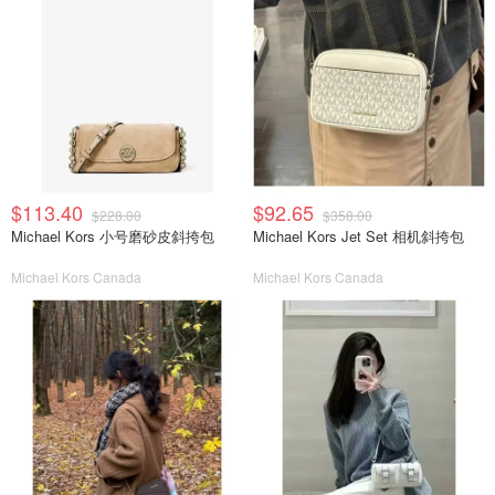
$113.40
$92.65
$228.00
$358.00
Michael Kors 小号磨砂皮斜挎包
Michael Kors Jet Set 相机斜挎包
Michael Kors Canada
Michael Kors Canada