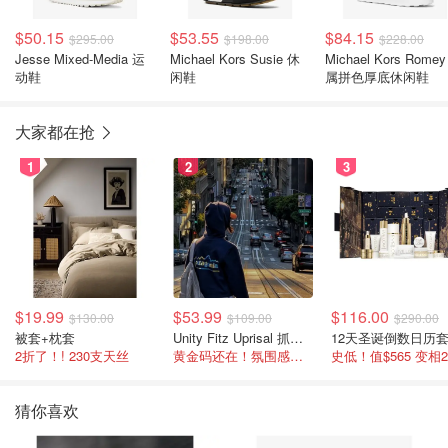
$50.15
$53.55
$84.15
$295.00
$198.00
$228.00
Jesse Mixed-Media 运
Michael Kors Susie 休
Michael Kors Rome
动鞋
闲鞋
属拼色厚底休闲鞋
大家都在抢
1
2
3
$19.99
$53.99
$116.00
$130.00
$109.00
$290.00
被套+枕套
Unity Fitz Uprisal 抓绒卫衣
12天圣诞倒数日历
2折了！! 230支天丝
黄金码还在！氛围感之神
史低！值$565 变相
猜你喜欢