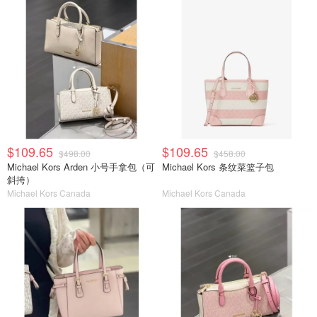
$109.65
$109.65
$498.00
$458.00
Michael Kors Arden 小号手拿包（可
Michael Kors 条纹菜篮子包
斜挎）
Michael Kors Canada
Michael Kors Canada