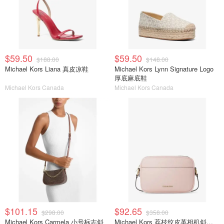
$59.50
$59.50
$188.00
$148.00
Michael Kors Liana 真皮凉鞋
Michael Kors Lynn Signature Logo
厚底麻底鞋
Michael Kors Canada
Michael Kors Canada
$101.15
$92.65
$298.00
$358.00
Michael Kors Carmela 小号标志斜
Michael Kors 荔枝纹皮革相机斜挎包