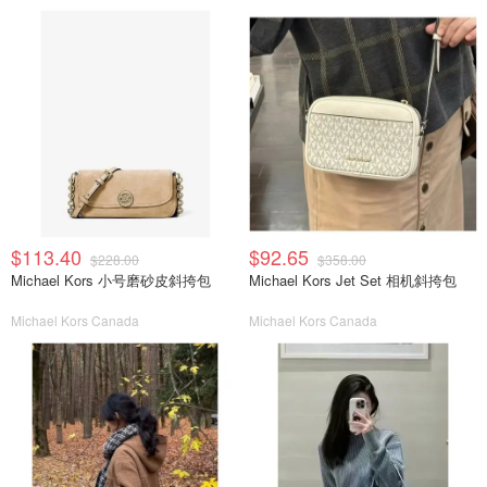
$113.40
$92.65
$228.00
$358.00
Michael Kors 小号磨砂皮斜挎包
Michael Kors Jet Set 相机斜挎包
Michael Kors Canada
Michael Kors Canada