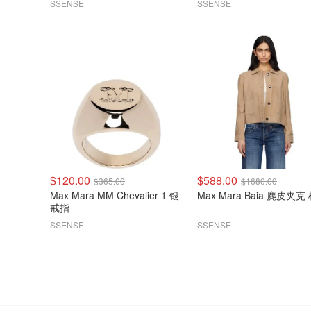
SSENSE
SSENSE
$120.00
$588.00
$365.00
$1680.00
Max Mara MM Chevalier 1 银
Max Mara Baia 麂皮夹克
戒指
SSENSE
SSENSE