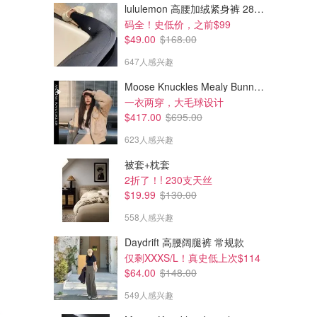
lululemon 高腰加绒紧身裤 28"≈71cm 5个口袋
码全！史低价，之前$99
$49.00
$168.00
647人感兴趣
Moose Knuckles Mealy Bunny 女士双面穿连帽外套
一衣两穿，大毛球设计
$417.00
$695.00
623人感兴趣
被套+枕套
2折了！! 230支天丝
$19.99
$130.00
558人感兴趣
Daydrift 高腰阔腿裤 常规款
仅剩XXXS/L！真史低上次$114
$64.00
$148.00
549人感兴趣