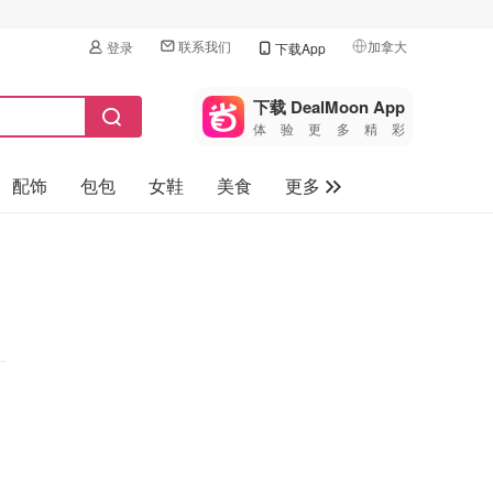
联系我们
加拿大
登录
下载App
🇺🇸
美国
下载 DealMoon App
体验更多精彩
🇨🇳
中国
配饰
包包
女鞋
美食
更多
🇨🇦
加拿大
🇬🇧
母婴玩具
英国
保健品
🇩🇪
德国
旅游
🇫🇷
法国
汽车
🇮🇹
意大利
🇦🇺
澳洲
🇳🇿
新西兰