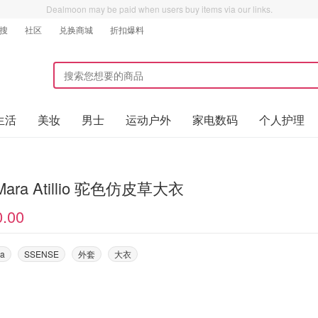
Dealmoon may be paid when users buy items via our links.
搜
社区
兑换商城
折扣爆料
生活
美妆
男士
运动户外
家电数码
个人护理
Max Mara Atillio 驼色仿皮草大衣
0.00
ra
SSENSE
外套
大衣