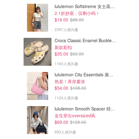
lululemon Softstreme 女士高腰短裤 10cm
2.1折抄底，仅剩小码！
$19.00
$88.00
2397人感兴趣
Crocs Classic Enamel Buckle 卡骆驰布扣便鞋
新款彩扣
$35.00
$69.99
1160人感兴趣
lululemon City Essentials 肩背包 4L
$795.00
$795.00
热卖！库存紧张
 米色棕色
Canada Goose Chilliwack 灰
Canada Goose Chilliwack 棕
$54.00
$108.00
色飞行夹克
色短款羽绒夹克
1124人感兴趣
SSENSE
SSENSE
lululemon Smooth Spacer 经典卫衣
女生穿出oversized风
$69.00
$128.00
693人感兴趣