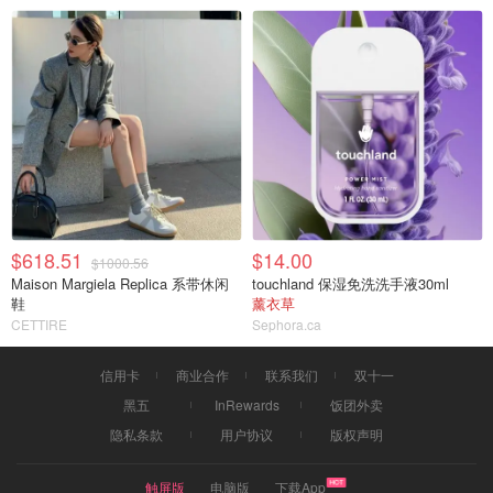
$618.51
$14.00
$1000.56
Maison Margiela Replica 系带休闲
touchland 保湿免洗洗手液30ml
鞋
薰衣草
CETTIRE
Sephora.ca
信用卡
商业合作
联系我们
双十一
黑五
InRewards
饭团外卖
隐私条款
用户协议
版权声明
触屏版
电脑版
下载App