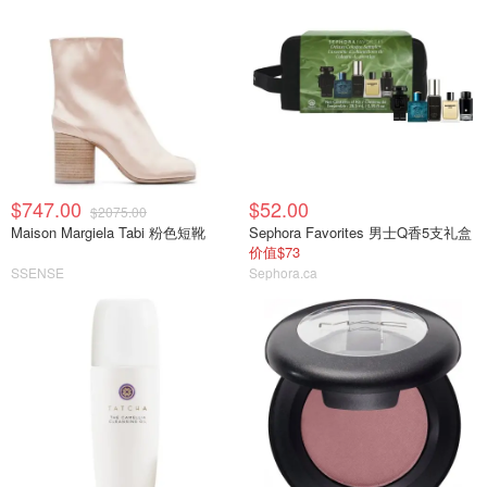
$747.00
$52.00
$2075.00
Maison Margiela Tabi 粉色短靴
Sephora Favorites 男士Q香5支礼盒
价值$73
SSENSE
Sephora.ca