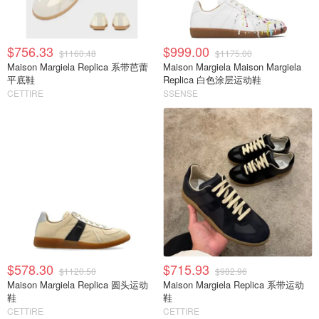
$756.33
$999.00
$1160.48
$1175.00
Maison Margiela Replica 系带芭蕾
Maison Margiela Maison Margiela
平底鞋
Replica 白色涂层运动鞋
CETTIRE
SSENSE
$578.30
$715.93
$1120.50
$982.96
Maison Margiela Replica 圆头运动
Maison Margiela Replica 系带运动
鞋
鞋
CETTIRE
CETTIRE