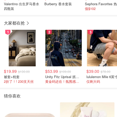
Valentino 出生罗马香水
Burberry 香水套装
四瓶装
值$102
大家都在抢
1
2
3
$19.99
$53.99
$39.00
$130.00
$109.00
$78.00
被套+枕套
Unity Fitz Uprisal 抓绒卫衣
2折了！! 230支天丝
黄金码还在！氛围感之神
仅剩大码
猜你喜欢