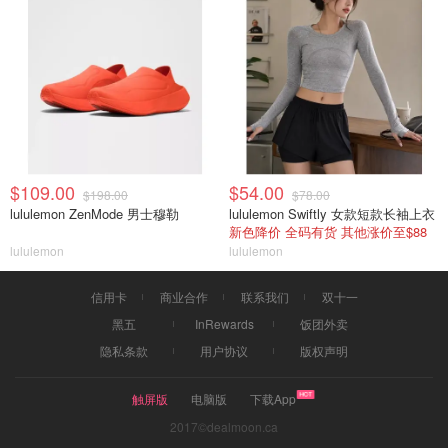
$109.00
$54.00
$198.00
$78.00
lululemon ZenMode 男士穆勒
lululemon Swiftly 女款短款长袖上衣
新色降价 全码有货 其他涨价至$88
lululemon
lululemon
信用卡
商业合作
联系我们
双十一
黑五
InRewards
饭团外卖
隐私条款
用户协议
版权声明
触屏版
电脑版
下载App
2017©dealmoon.ca