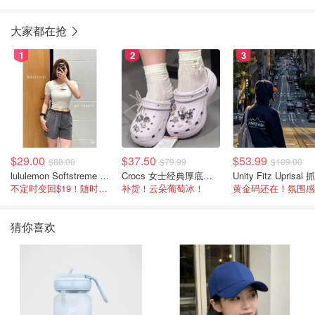
大家都在抢
1
2
3
$29.00
$37.50
$53.99
$88.00
$79.99
$109.00
lululemon Softstreme 女士高腰短裤 10cm
Crocs 女士经典厚底凉鞋
不定时变回$19！随时点进来看
补货！云朵葡萄冰！
猜你喜欢