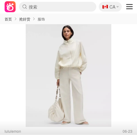
🇨🇦
CA
首页
抢好货
服饰
lululemon
06-23