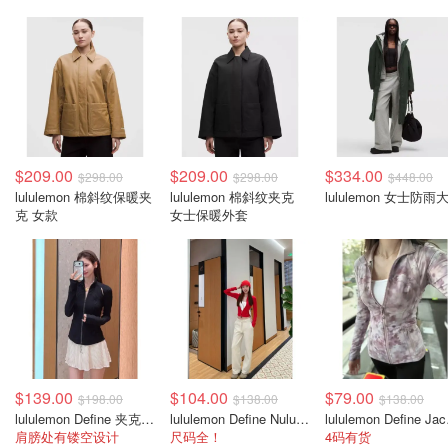
$209.00
$209.00
$334.00
$298.00
$298.00
$448.00
lululemon 棉斜纹保暖夹
lululemon 棉斜纹夹克
lululemon 女士防雨
克 女款
女士保暖外套
$139.00
$104.00
$79.00
$198.00
$138.00
$138.00
lululemon Define 夹克 SLNSH系列
lululemon Define Nulu 短款夹克
lulul
肩膀处有镂空设计
尺码全！
4码有货