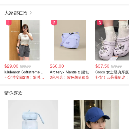
大家都在抢
1
2
3
$29.00
$60.00
$37.50
$88.00
$79.99
lululemon Softstreme 女士高腰短裤 10cm
Arc'teryx Mantis 2 腰包
C
不定时变回$19！随时点进来看
3色可选！紫色颜值很高
补货！云朵葡萄冰！
猜你喜欢