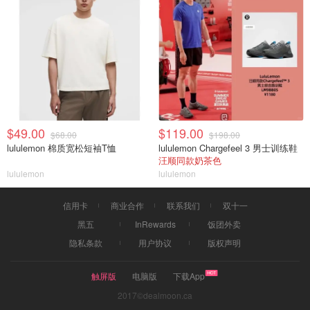
$49.00
$119.00
$68.00
$198.00
lululemon 棉质宽松短袖T恤
lululemon Chargefeel 3 男士训练鞋
汪顺同款奶茶色
lululemon
lululemon
信用卡
商业合作
联系我们
双十一
黑五
InRewards
饭团外卖
隐私条款
用户协议
版权声明
触屏版
电脑版
下载App
2017©dealmoon.ca