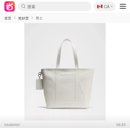
🇨🇦
CA
首页
抢好货
男士
lululemon
06-23