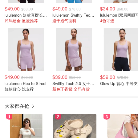
$49.00
$49.00
$34.00
$68.00
$78.00
$68.00
lululemon 短款直摆长袖衫
lululemon Swiftly Tech 2.0 短袖露脐衫 女款
尺码超全 显瘦推荐
速干透气面料
4色可选
$49.00
$39.00
$59.00
$68.00
$58.00
$78.00
lululemon Ebb to Street
Swiftly Tech 2.0 女士背心
Glow Up 背心 中等
短款背心 浅支撑
新色丁香紫 全码有货
大家都在抢
1
2
3