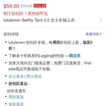
$54.00
$78.00
31% off
刚下折扣区！黑色很罕见
lululemon Swiftly Tech 2.0 女士长袖上衣
折扣详情
查看详情
lululemon 折扣区专场，每
周四
折扣区上新
，低至3
折！
了解各个经典系列Legging的性能 >>
戳这里
加拿大境内无门槛免运费；免费门店退换货，final
sale商品可换成电子余额。
女士直达
|
男士直达
折扣区直达
：
好价直通车
男款直达
女款直达