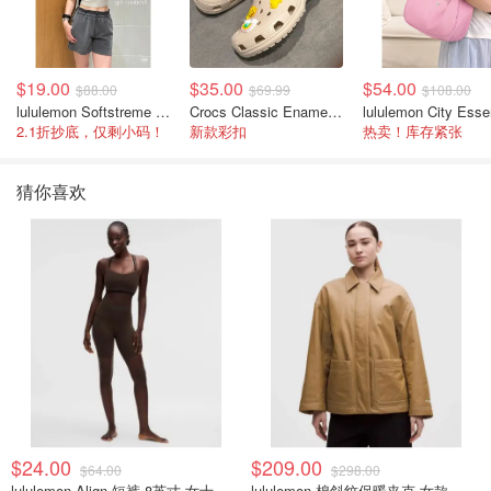
$19.00
$35.00
$54.00
$88.00
$69.99
$108.00
lululemon Softstreme 女士高腰短裤 10cm
Crocs Classic Enamel Buckle 卡骆驰布扣便鞋
2.1折抄底，仅剩小码！
新款彩扣
热卖！库存紧张
猜你喜欢
$24.00
$209.00
$64.00
$298.00
lululemon Align 短裤 8英寸 女士
lululemon 棉斜纹保暖夹克 女款