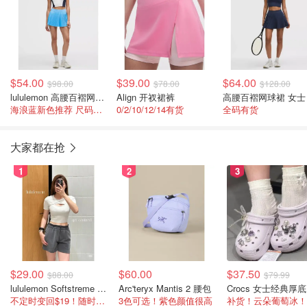
$54.00
$39.00
$64.00
$98.00
$78.00
$128.00
lululemon 高腰百褶网球裙
Align 开衩裙裤
高腰百褶网球裙 女士
海浪蓝新色推荐 尺码较全
0/2/10/12/14有货
全码有货
大家都在抢
1
2
3
$29.00
$60.00
$37.50
$88.00
$79.99
lululemon Softstreme 女士高腰短裤 10cm
Arc'teryx Mantis 2 腰包
C
不定时变回$19！随时点进来看
3色可选！紫色颜值很高
补货！云朵葡萄冰！