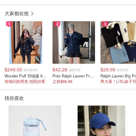
裤 5cm
大家都在抢
1
2
3
$249.00
$42.28
$29.99
$348.00
$89.50
$49.50
Wunder Puff 羽绒服 600蓬松度
Polo Ralph Lauren French Terry 女童连帽卫衣 7-16码
有细闪的黑色 拍照好看
之前$66.96
男大童！L/XL妹子
猜你喜欢