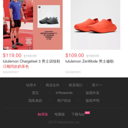
$119.00
$109.00
$198.00
$198.00
lululemon Chargefeel 3 男士训练鞋
lululemon ZenMode 男士穆勒
汪顺同款奶茶色
lululemon
lululemon
信用卡
商业合作
联系我们
双十一
黑五
InRewards
饭团外卖
隐私条款
用户协议
版权声明
触屏版
电脑版
下载App
2017©dealmoon.ca